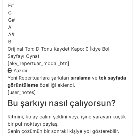
F#
G
G#
A
A#
B
Orijinal Ton: D
Tonu Kaydet
Kapo: 0
İkiye Böl
Sayfayı Oynat
[aky_repertuar_modal_btn]
Yazdır
Yeni
Repertuarlara şarkıları
sıralama
ve
tek sayfada
görüntüleme
özelliği eklendi.
[user_notes]
Bu şarkıyı nasıl çalıyorsun?
Ritmini, kolay çalım şeklini veya işine yarayan küçük
bir püf noktayı paylaş.
Senin çözümün bir sonraki kişiye yol gösterebilir.