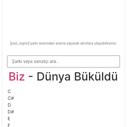
[yazi_sayisi] şarkı arasından arama yaparak akorlara ulaşabilirsiniz.
Biz
- Dünya Büküldü
C
C#
D
D#
E
F