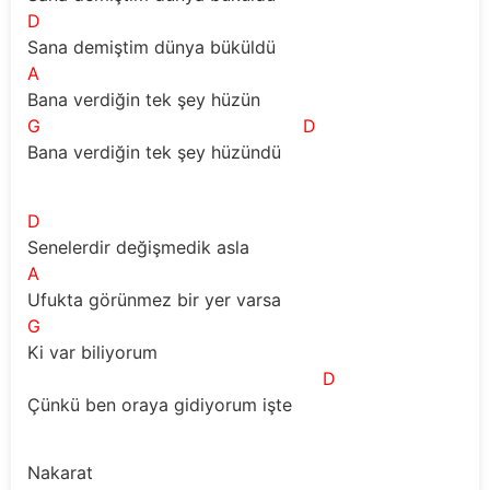
D
Sana demiştim dünya büküldü
A
Bana verdiğin tek şey hüzün 
G
D
Bana verdiğin tek şey hüzündü 
D
Senelerdir değişmedik asla 
A
Ufukta görünmez bir yer varsa 
G
Ki var biliyorum 
D
Çünkü ben oraya gidiyorum işte 
Nakarat