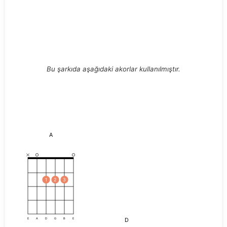
Bu şarkıda aşağıdaki akorlar kullanılmıştır.
A
1
2
3
D
E
A
D
G
B
E