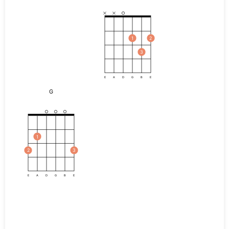
1
2
3
E
A
D
G
B
E
G
1
2
3
E
A
D
G
B
E