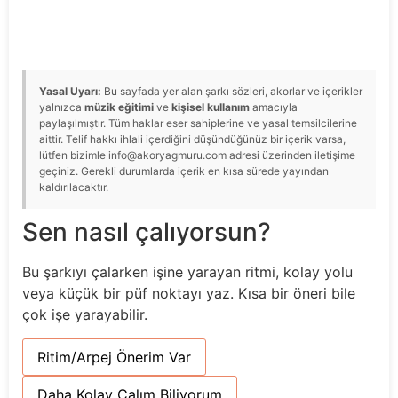
Yasal Uyarı:
Bu sayfada yer alan şarkı sözleri, akorlar ve içerikler
yalnızca
müzik eğitimi
ve
kişisel kullanım
amacıyla
paylaşılmıştır. Tüm haklar eser sahiplerine ve yasal temsilcilerine
aittir. Telif hakkı ihlali içerdiğini düşündüğünüz bir içerik varsa,
lütfen bizimle info@akoryagmuru.com adresi üzerinden iletişime
geçiniz. Gerekli durumlarda içerik en kısa sürede yayından
kaldırılacaktır.
Sen nasıl çalıyorsun?
Bu şarkıyı çalarken işine yarayan ritmi, kolay yolu
veya küçük bir püf noktayı yaz. Kısa bir öneri bile
çok işe yarayabilir.
Ritim/Arpej Önerim Var
Daha Kolay Çalım Biliyorum