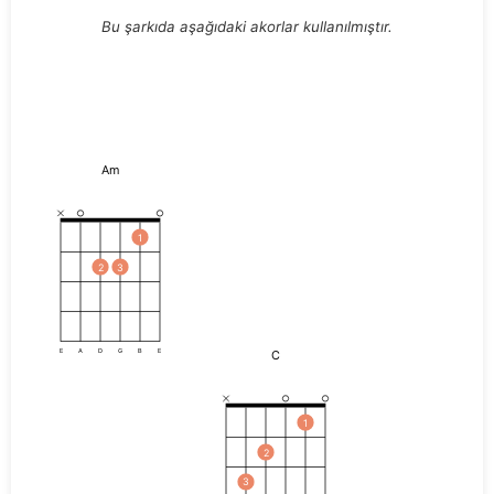
Bu şarkıda aşağıdaki akorlar kullanılmıştır.
Am
1
2
3
C
E
A
D
G
B
E
1
2
3