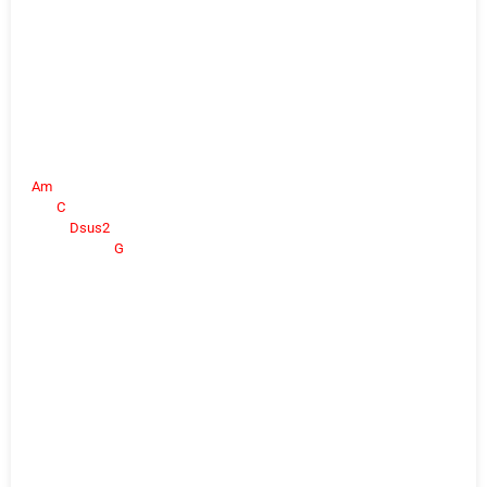
Am
C
Dsus2
G