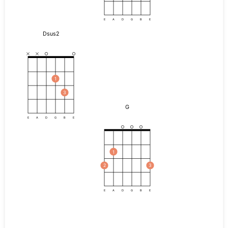
E
A
D
G
B
E
Dsus2
1
3
G
E
A
D
G
B
E
1
2
3
E
A
D
G
B
E