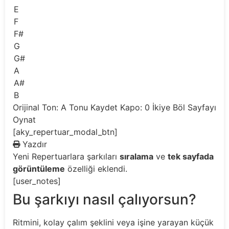
E
F
F#
G
G#
A
A#
B
Orijinal Ton: A
Tonu Kaydet
Kapo: 0
İkiye Böl
Sayfayı
Oynat
[aky_repertuar_modal_btn]
Yazdır
Yeni
Repertuarlara şarkıları
sıralama
ve
tek sayfada
görüntüleme
özelliği eklendi.
[user_notes]
Bu şarkıyı nasıl çalıyorsun?
Ritmini, kolay çalım şeklini veya işine yarayan küçük