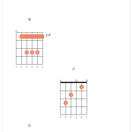
B
2.P
1
2
3
4
E
A
D
G
B
E
C
1
2
3
E
A
D
G
B
E
D