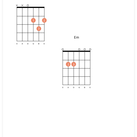
1
2
3
Em
E
A
D
G
B
E
2
3
E
A
D
G
B
E