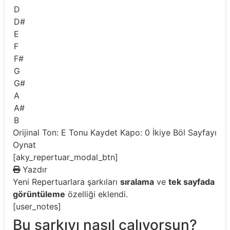
D
D#
E
F
F#
G
G#
A
A#
B
Orijinal Ton: E
Tonu Kaydet
Kapo: 0
İkiye Böl
Sayfayı
Oynat
[aky_repertuar_modal_btn]
Yazdır
Yeni
Repertuarlara şarkıları
sıralama
ve
tek sayfada
görüntüleme
özelliği eklendi.
[user_notes]
Bu şarkıyı nasıl çalıyorsun?