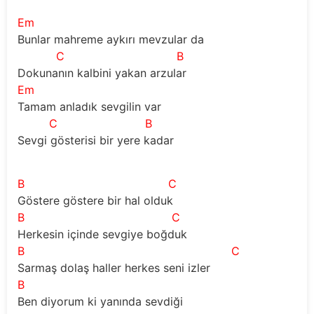
Em
Bunlar mahreme aykırı mevzular da
C
B
Dokunanın kalbini yakan arzular
Em
Tamam anladık sevgilin var
C
B
Sevgi gösterisi bir yere kadar
B
C
Göstere göstere bir hal olduk
B
C
Herkesin içinde sevgiye boğduk
B
C
Sarmaş dolaş haller herkes seni izler
B
Ben diyorum ki yanında sevdiği