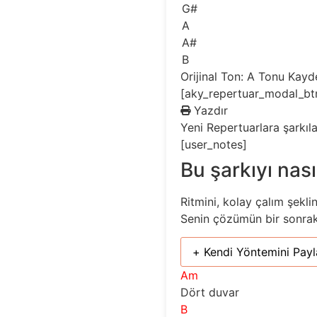
G#
A
A#
B
Orijinal Ton: A
Tonu Kayd
[aky_repertuar_modal_bt
Yazdır
Yeni
Repertuarlara şarkıl
[user_notes]
Bu şarkıyı nası
Ritmini, kolay çalım şekli
Senin çözümün bir sonraki 
+ Kendi Yöntemini Payl
Am
Dört duvar
B