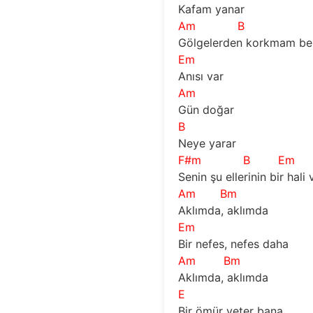
Kafam yanar
Am
B
Gölgelerden korkmam be
Em
Anısı var
Am
Gün doğar
B
Neye yarar
F#m
B
Em
Senin şu ellerinin bir hali 
Am
Bm
Aklımda, aklımda 
Em
Bir nefes, nefes daha
Am
Bm
Aklımda, aklımda 
E
Bir ömür yeter bana