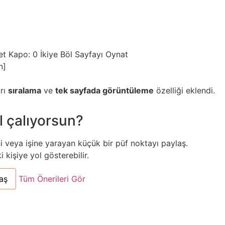
et
Kapo: 0
İkiye Böl
Sayfayı Oynat
n]
arı
sıralama
ve
tek sayfada görüntüleme
özelliği eklendi.
l çalıyorsun?
ni veya işine yarayan küçük bir püf noktayı paylaş.
kişiye yol gösterebilir.
aş
Tüm Önerileri Gör