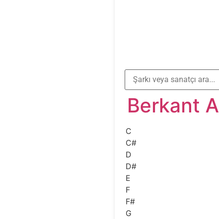
Berkant A
C
C#
D
D#
E
F
F#
G