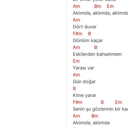
Am
Bm
Em
Aklımda, aklımda, aklımd
Am
Dört duvar
F#m
B
Gönlüm kaçar
Am
B
Eskilerden bahsetmem
Em
Yarası var
Am
Gün doğar
B
Kime yarar
F#m
B
Em
Senin şu gözlerinin bir ka
Am
Bm
Aklımda, aklımda 