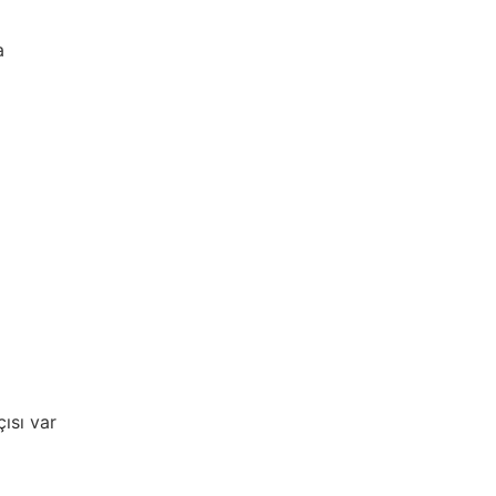
a
çısı var