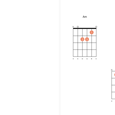
Am
1
2
3
E
A
D
G
B
E
E