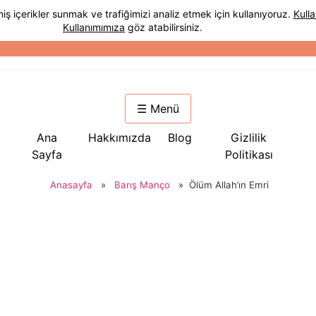
☰ Menü
Ana
Hakkımızda
Blog
Gizlilik
Sayfa
Politikası
Anasayfa
»
Barış Manço
»
Ölüm Allah’ın Emri