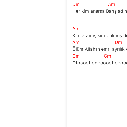
Dm
Am
Her kim anarsa Barış adın
Am
Kim aramış kim bulmuş de
Am
Dm
Ölüm Allah’ın emri ayrılık
Cm
Gm
Ofoooof ooooooof oooooo