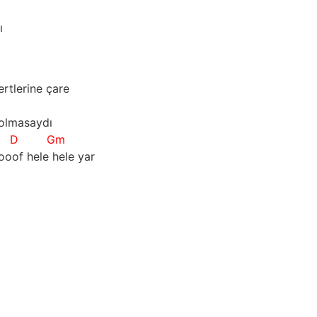
ı
rtlerine çare
 olmasaydı
D
Gm
of hele hele yar