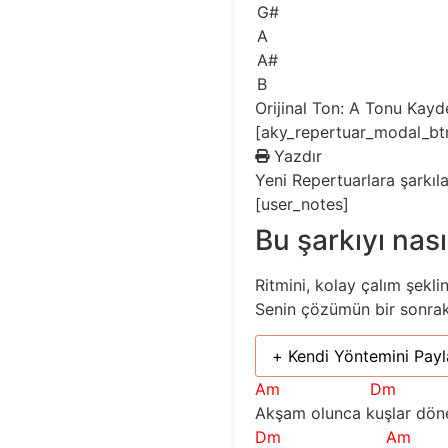
G#
A
A#
B
Orijinal Ton: A
Tonu Kayd
[aky_repertuar_modal_bt
Yazdır
Yeni
Repertuarlara şarkıl
[user_notes]
Bu şarkıyı nası
Ritmini, kolay çalım şekli
Senin çözümün bir sonraki 
+ Kendi Yöntemini Payl
Am
Dm
Akşam olunca kuşlar dön
Dm
Am