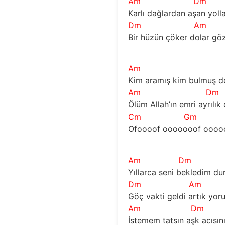
Am
Dm
Karlı dağlardan aşan yoll
Dm
Am
Bir hüzün çöker dolar gö
Am
Kim aramış kim bulmuş de
Am
Dm
Ölüm Allah’ın emri ayrılık
Cm
Gm
Ofoooof ooooooof oooooo
Am
Dm
Yıllarca seni bekledim d
Dm
Am
Göç vakti geldi artık yor
Am
Dm
İstemem tatsın aşk acısın