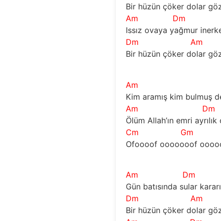
Bir hüzün çöker dolar gö
Am
Dm
Issız ovaya yağmur inerk
Dm
Am
Bir hüzün çöker dolar gö
Am
Kim aramış kim bulmuş de
Am
Dm
Ölüm Allah’ın emri ayrılık
Cm
Gm
Ofoooof ooooooof oooooo
Am
Dm
Gün batısında sular kararı
Dm
Am
Bir hüzün çöker dolar gö