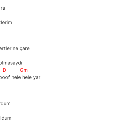
ara
zlerim
rtlerine çare
 olmasaydı
D
Gm
of hele hele yar
urdum
uldum
ı