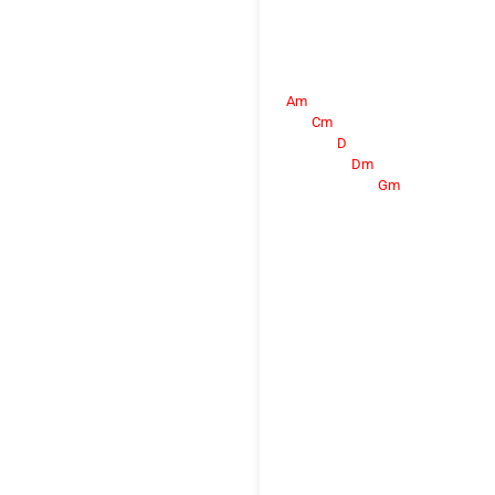
Am
Cm
D
Dm
Gm