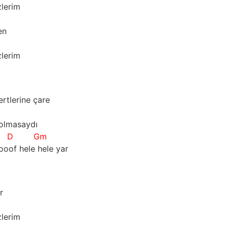
zlerim
en
zlerim
rtlerine çare
 olmasaydı
D
Gm
of hele hele yar
r
zlerim