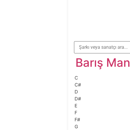
Barış Ma
C
C#
D
D#
E
F
F#
G