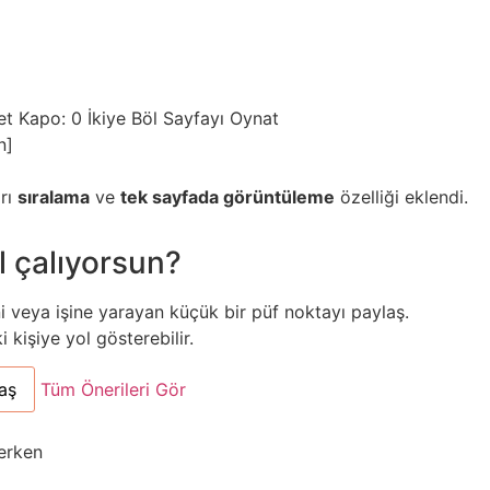
et
Kapo: 0
İkiye Böl
Sayfayı Oynat
n]
arı
sıralama
ve
tek sayfada görüntüleme
özelliği eklendi.
l çalıyorsun?
ni veya işine yarayan küçük bir püf noktayı paylaş.
kişiye yol gösterebilir.
aş
Tüm Önerileri Gör
erken