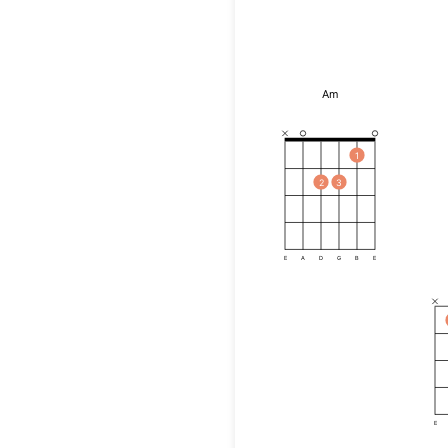
Am
1
2
3
E
A
D
G
B
E
E