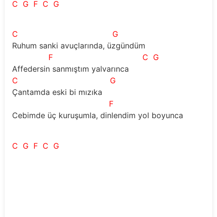
C
G
F
C
G
C
G
Ruhum sanki avuçlarında, üzgündüm  
F
C
G
Affedersin sanmıştım yalvarınca 
C
G
Çantamda eski bi mızıka  
F
C
Cebimde üç kuruşumla, dinlendim yol boyunca
C
G
F
C
G