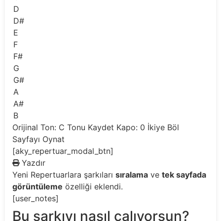
D
D#
E
F
F#
G
G#
A
A#
B
Orijinal Ton: C
Tonu Kaydet
Kapo: 0
İkiye Böl
Sayfayı Oynat
[aky_repertuar_modal_btn]
Yazdır
Yeni
Repertuarlara şarkıları
sıralama
ve
tek sayfada
görüntüleme
özelliği eklendi.
[user_notes]
Bu şarkıyı nasıl çalıyorsun?