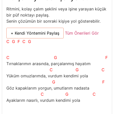
Ritmini, kolay çalım şeklini veya işine yarayan küçük
bir püf noktayı paylaş.
Senin çözümün bir sonraki kişiye yol gösterebilir.
+ Kendi Yöntemini Paylaş
Tüm Önerileri Gör
C
G
F
C
G
C
G
F
Tırnaklarımın arasında, parçalanmış hayatım 
C
G
C
Yüküm omuzlarımda, vurdum kendimi yola 
G
F
Göz kapaklarım yorgun, umutlarım nadasta  
C
G
C
Ayaklarım nasırlı, vurdum kendimi yola  