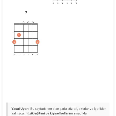
E
A
D
G
B
E
G
1
2
3
E
A
D
G
B
E
Yasal Uyarı:
Bu sayfada yer alan şarkı sözleri, akorlar ve içerikler
yalnızca
müzik eğitimi
ve
kişisel kullanım
amacıyla