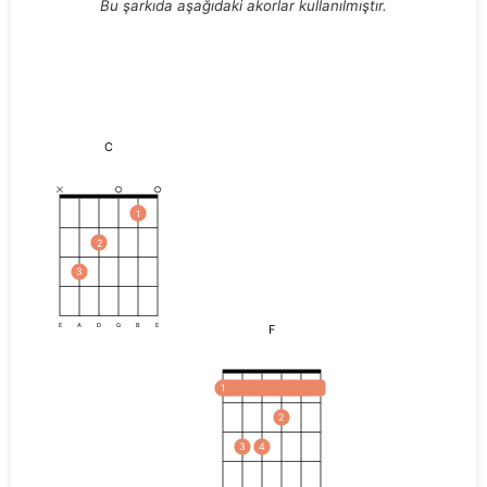
Bu şarkıda aşağıdaki akorlar kullanılmıştır.
C
1
2
3
F
E
A
D
G
B
E
1
2
3
4