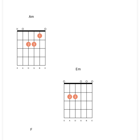
Am
1
2
3
Em
E
A
D
G
B
E
2
3
E
A
D
G
B
E
F