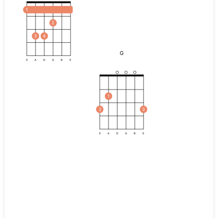
1
2
3
4
G
E
A
D
G
B
E
1
2
3
E
A
D
G
B
E