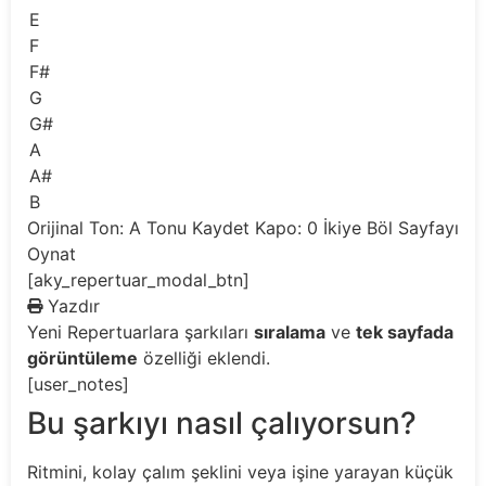
E
F
F#
G
G#
A
A#
B
Orijinal Ton: A
Tonu Kaydet
Kapo: 0
İkiye Böl
Sayfayı
Oynat
[aky_repertuar_modal_btn]
Yazdır
Yeni
Repertuarlara şarkıları
sıralama
ve
tek sayfada
görüntüleme
özelliği eklendi.
[user_notes]
Bu şarkıyı nasıl çalıyorsun?
Ritmini, kolay çalım şeklini veya işine yarayan küçük