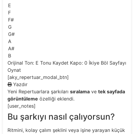
E
F
F#
G
G#
A
A#
B
Orijinal Ton: E
Tonu Kaydet
Kapo: 0
İkiye Böl
Sayfayı
Oynat
[aky_repertuar_modal_btn]
Yazdır
Yeni
Repertuarlara şarkıları
sıralama
ve
tek sayfada
görüntüleme
özelliği eklendi.
[user_notes]
Bu şarkıyı nasıl çalıyorsun?
Ritmini, kolay çalım şeklini veya işine yarayan küçük