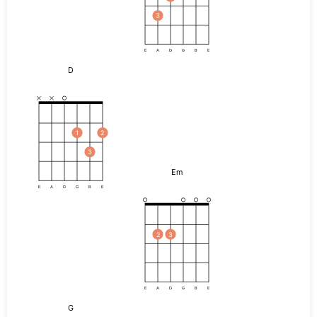
3
E
A
D
G
B
E
D
1
2
3
Em
E
A
D
G
B
E
2
3
E
A
D
G
B
E
G