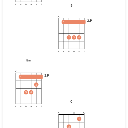
B
E
A
D
G
B
E
2.P
1
2
3
4
E
A
D
G
B
E
Bm
2.P
1
2
3
4
C
E
A
D
G
B
E
1
2