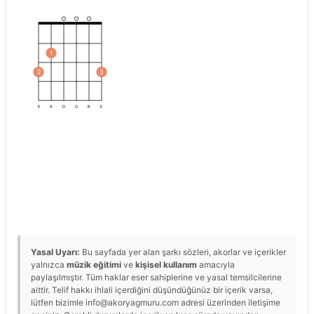
1
2
3
E
A
D
G
B
E
Yasal Uyarı:
Bu sayfada yer alan şarkı sözleri, akorlar ve içerikler
yalnızca
müzik eğitimi
ve
kişisel kullanım
amacıyla
paylaşılmıştır. Tüm haklar eser sahiplerine ve yasal temsilcilerine
aittir. Telif hakkı ihlali içerdiğini düşündüğünüz bir içerik varsa,
lütfen bizimle info@akoryagmuru.com adresi üzerinden iletişime