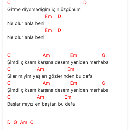
C
D
Gitme diyemediğim için üzgünüm
Em
D
Ne olur anla beni
Em
D
Ne olur anla beni
C
Am
Em
G
Şimdi çıksam karşına desem yeniden merhaba
C
Am
Em
Siler miyim yaşları gözlerinden bu defa
C
Am
Em
G
Şimdi çıksam karşına desem yeniden merhaba
C
Am
Em
Başlar mıyız en baştan bu defa
D
G
Am
C