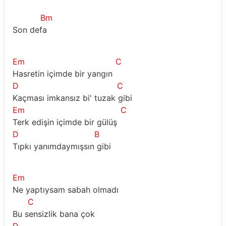
Bm
Son defa
Em
C
Hasretin içimde bir yangın
D
C
Kaçması imkansız bi' tuzak gibi
Em
C
Terk edişin içimde bir gülüş
D
B
Tıpkı yanımdaymışsın gibi
Em
Ne yaptıysam sabah olmadı
C
Bu sensizlik bana çok
D