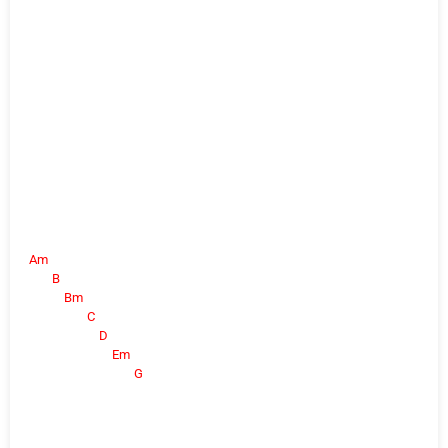
Am
B
Bm
C
D
Em
G