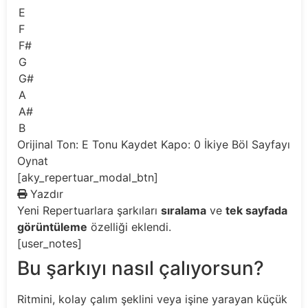
E
F
F#
G
G#
A
A#
B
Orijinal Ton: E
Tonu Kaydet
Kapo: 0
İkiye Böl
Sayfayı
Oynat
[aky_repertuar_modal_btn]
Yazdır
Yeni
Repertuarlara şarkıları
sıralama
ve
tek sayfada
görüntüleme
özelliği eklendi.
[user_notes]
Bu şarkıyı nasıl çalıyorsun?
Ritmini, kolay çalım şeklini veya işine yarayan küçük