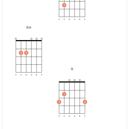
3
E
A
D
G
B
E
Em
2
3
G
E
A
D
G
B
E
1
2
3
E
A
D
G
B
E