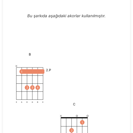
Bu şarkıda aşağıdaki akorlar kullanılmıştır.
B
2.P
1
2
3
4
E
A
D
G
B
E
C
1
2