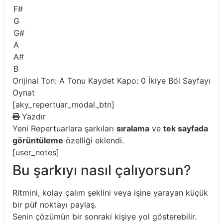
F#
G
G#
A
A#
B
Orijinal Ton: A
Tonu Kaydet
Kapo: 0
İkiye Böl
Sayfayı
Oynat
[aky_repertuar_modal_btn]
Yazdır
Yeni
Repertuarlara şarkıları
sıralama
ve
tek sayfada
görüntüleme
özelliği eklendi.
[user_notes]
Bu şarkıyı nasıl çalıyorsun?
Ritmini, kolay çalım şeklini veya işine yarayan küçük
bir püf noktayı paylaş.
Senin çözümün bir sonraki kişiye yol gösterebilir.