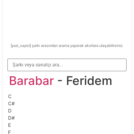
[yazi_sayisi] şarkı arasından arama yaparak akorlara ulaşabilirsiniz.
Barabar
- Feridem
C
C#
D
D#
E
F