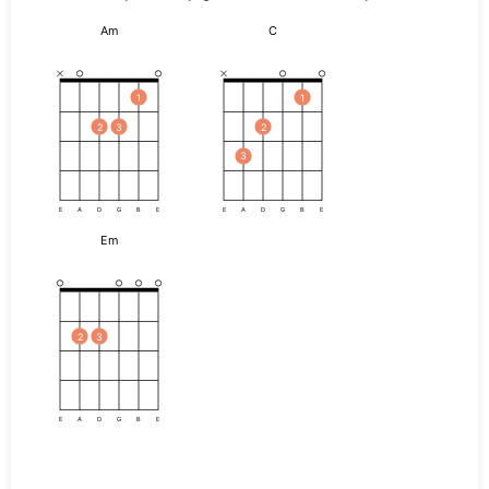
Am
C
1
1
2
3
2
3
E
A
D
G
B
E
E
A
D
G
B
E
Em
2
3
E
A
D
G
B
E