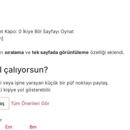
et
Kapo: 0
İkiye Böl
Sayfayı Oynat
n]
arı
sıralama
ve
tek sayfada görüntüleme
özelliği eklendi.
l çalıyorsun?
ni veya işine yarayan küçük bir püf noktayı paylaş.
kişiye yol gösterebilir.
aş
Tüm Önerileri Gör
r
Em
Bm