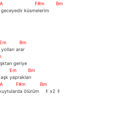
A
F#m
Bm
 geceyedir küsmelerim      
Em
Bm
 yolları arar
m
aşktan geriye
Em
Bm
aşk yaprakları
A
F#m
Bm
uytularda ölürüm     
𝄆
 x2 
𝄇