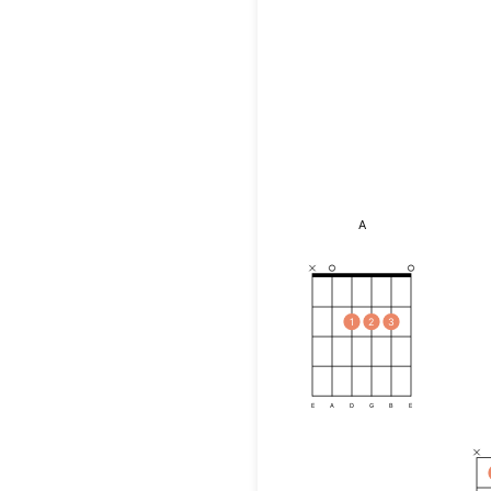
A
1
2
3
E
A
D
G
B
E