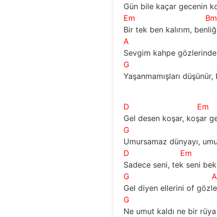
Gün bile kaçar gecenin k
Em
B
Bir tek ben kalırım, benl
A
Sevgim kahpe gözlerinde 
G
Yaşanmamışları düşünür, 
D
Em
Gel desen koşar, koşar gelir
G
Umursamaz dünyayı, umurs
D
Em
Sadece seni, tek seni bekle
G
Gel diyen ellerini of gözle
G
Ne umut kaldı ne bir rüya