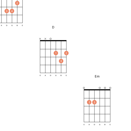
2
3
4
A
D
G
B
E
D
1
2
3
Em
E
A
D
G
B
E
2
3
E
A
D
G
B
E