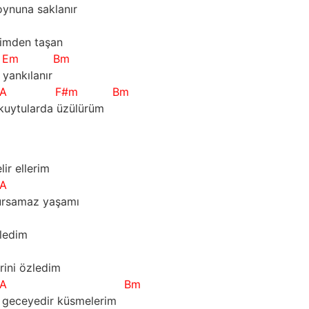
oynuna saklanır
m
iğimden taşan
Em
Bm
yankılanır
A
F#m
Bm
kuytularda üzülürüm
 ellerim             
A
amaz yaşamı         
dim            
A
rini özledim  
A
Bm
 geceyedir küsmelerim      