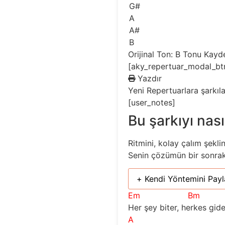
G#
A
A#
B
Orijinal Ton: B
Tonu Kayd
[aky_repertuar_modal_bt
Yazdır
Yeni
Repertuarlara şarkıl
[user_notes]
Bu şarkıyı nası
Ritmini, kolay çalım şekli
Senin çözümün bir sonraki 
+ Kendi Yöntemini Payl
Em
Bm
Her şey biter, herkes gide
A