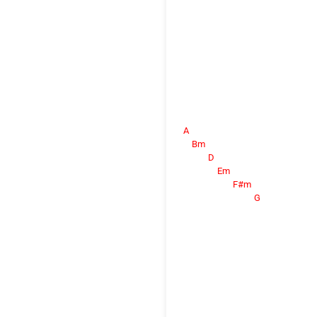
A
Bm
D
Em
F#m
G