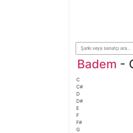
Badem
- 
C
C#
D
D#
E
F
F#
G