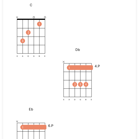
C
1
2
3
Db
E
A
D
G
B
E
4.P
1
2
3
4
E
A
D
G
B
E
Eb
6.P
1