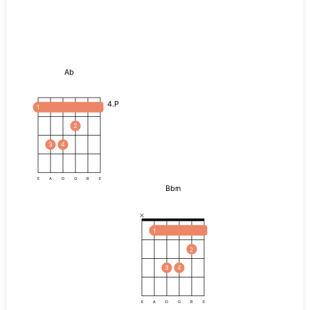
Ab
4.P
1
2
3
4
E
A
D
G
B
E
Bbm
1
2
3
4
E
A
D
G
B
E