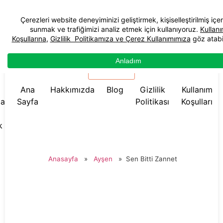
☰ Menü
Ana
Hakkımızda
Blog
Gizlilik
Kullanım
da
Sayfa
Politikası
Koşulları
k
Anasayfa
»
Ayşen
»
Sen Bitti Zannet