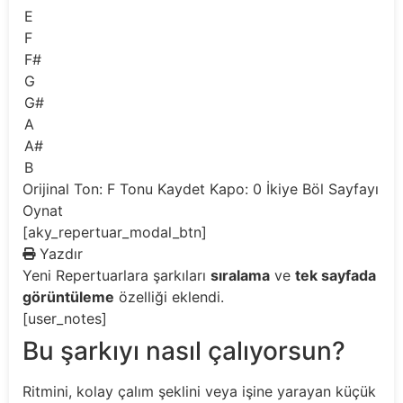
E
F
F#
G
G#
A
A#
B
Orijinal Ton: F
Tonu Kaydet
Kapo: 0
İkiye Böl
Sayfayı
Oynat
[aky_repertuar_modal_btn]
Yazdır
Yeni
Repertuarlara şarkıları
sıralama
ve
tek sayfada
görüntüleme
özelliği eklendi.
[user_notes]
Bu şarkıyı nasıl çalıyorsun?
Ritmini, kolay çalım şeklini veya işine yarayan küçük