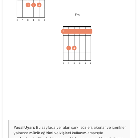
2
3
4
Fm
E
A
D
G
B
E
1
3
4
E
A
D
G
B
E
Yasal Uyarı:
Bu sayfada yer alan şarkı sözleri, akorlar ve içerikler
yalnızca
müzik eğitimi
ve
kişisel kullanım
amacıyla