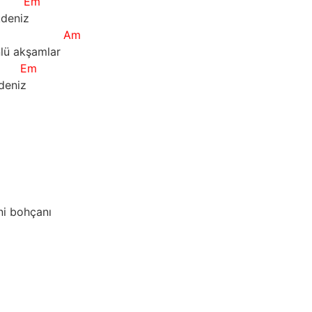
Em
eniz         
Am
ü akşamlar    
Em
niz          
        
bohçanı                       