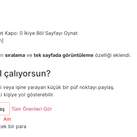
et
Kapo: 0
İkiye Böl
Sayfayı Oynat
n]
arı
sıralama
ve
tek sayfada görüntüleme
özelliği eklendi.
l çalıyorsun?
ni veya işine yarayan küçük bir püf noktayı paylaş.
kişiye yol gösterebilir.
aş
Tüm Önerileri Gör
Am
ek bir para