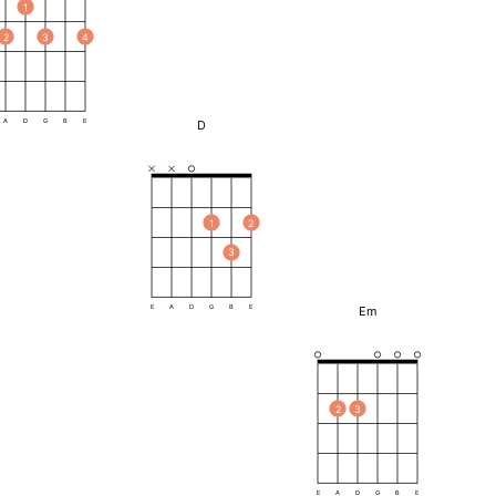
1
2
3
4
D
A
D
G
B
E
1
2
3
Em
E
A
D
G
B
E
2
3
E
A
D
G
B
E