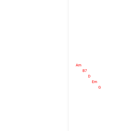
Am
B7
D
Em
G