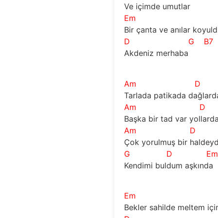
Ve içimde umutlar
Em
Bir çanta ve anılar koyul
D
G
B7
Akdeniz merhaba
Am
D
Tarlada patikada dağlard
Am
D
Başka bir tad var yollard
Am
D
Çok yorulmuş bir haldey
G
D
E
Kendimi buldum aşkında
Em
Bekler sahilde meltem içim