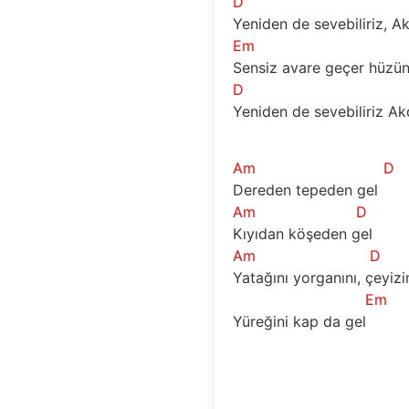
D
Yeniden de sevebiliriz, Akd
Em
Sensiz avare geçer hüzünl
D
Yeniden de sevebiliriz Akde
Am
D
Dereden tepeden gel
Am
D
Kıyıdan köşeden gel          
Am
D
Yatağını yorganını, çeyizini 
Em
Yüreğini kap da gel