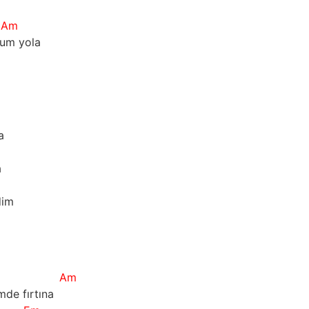
Am
dum yola
a
a
dim
m
Am
de fırtına   