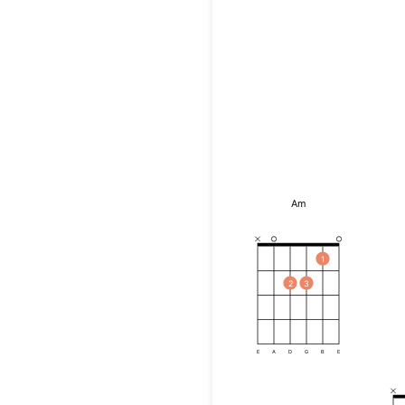
Am
1
2
3
E
A
D
G
B
E