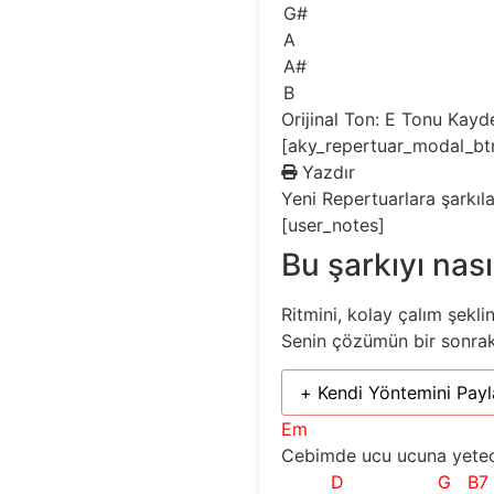
G#
A
A#
B
Orijinal Ton: E
Tonu Kayd
[aky_repertuar_modal_bt
Yazdır
Yeni
Repertuarlara şarkıl
[user_notes]
Bu şarkıyı nası
Ritmini, kolay çalım şekli
Senin çözümün bir sonraki 
+ Kendi Yöntemini Payl
Em
Cebimde ucu ucuna yetec
D
G
B7