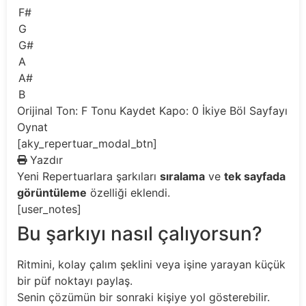
F#
G
G#
A
A#
B
Orijinal Ton: F
Tonu Kaydet
Kapo: 0
İkiye Böl
Sayfayı
Oynat
[aky_repertuar_modal_btn]
Yazdır
Yeni
Repertuarlara şarkıları
sıralama
ve
tek sayfada
görüntüleme
özelliği eklendi.
[user_notes]
Bu şarkıyı nasıl çalıyorsun?
Ritmini, kolay çalım şeklini veya işine yarayan küçük
bir püf noktayı paylaş.
Senin çözümün bir sonraki kişiye yol gösterebilir.