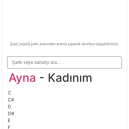
[yazi_sayisi] şarkı arasından arama yaparak akorlara ulaşabilirsiniz.
Ayna
- Kadınım
C
C#
D
D#
E
F