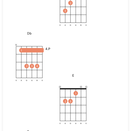
2
3
E
A
D
G
B
E
Db
4.P
1
2
3
4
E
E
A
D
G
B
E
1
2
3
E
A
D
G
B
E