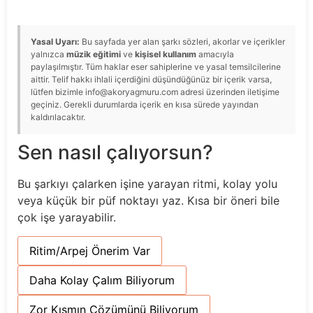
Yasal Uyarı:
Bu sayfada yer alan şarkı sözleri, akorlar ve içerikler
yalnızca
müzik eğitimi
ve
kişisel kullanım
amacıyla
paylaşılmıştır. Tüm haklar eser sahiplerine ve yasal temsilcilerine
aittir. Telif hakkı ihlali içerdiğini düşündüğünüz bir içerik varsa,
lütfen bizimle info@akoryagmuru.com adresi üzerinden iletişime
geçiniz. Gerekli durumlarda içerik en kısa sürede yayından
kaldırılacaktır.
Sen nasıl çalıyorsun?
Bu şarkıyı çalarken işine yarayan ritmi, kolay yolu
veya küçük bir püf noktayı yaz. Kısa bir öneri bile
çok işe yarayabilir.
Ritim/Arpej Önerim Var
Daha Kolay Çalım Biliyorum
Zor Kısmın Çözümünü Biliyorum