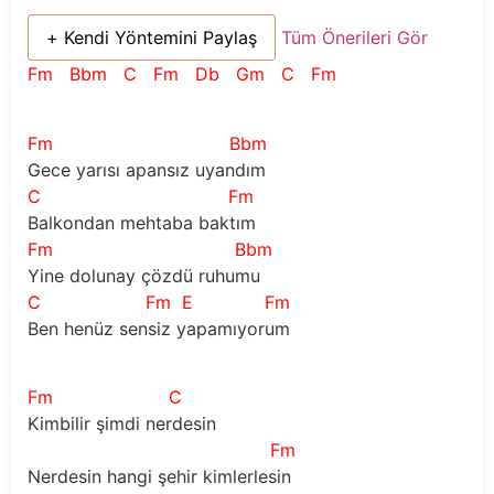
+ Kendi Yöntemini Paylaş
Tüm Önerileri Gör
Fm
Bbm
C
Fm
Db
Gm
C
Fm
Fm
Bbm
Gece yarısı apansız uyandım
C
Fm
Balkondan mehtaba baktım
Fm
Bbm
Yine dolunay çözdü ruhumu
C
Fm
E
Fm
Ben henüz sensiz yapamıyorum
Fm
C
Kimbilir şimdi nerdesin
Fm
Nerdesin hangi şehir kimlerlesin