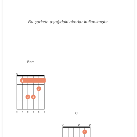
Bu şarkıda aşağıdaki akorlar kullanılmıştır.
Bbm
1
2
3
4
C
E
A
D
G
B
E
1