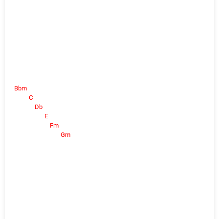
Bbm
C
Db
E
Fm
Gm