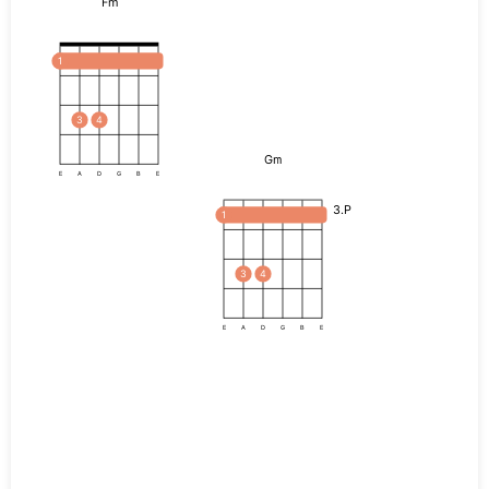
Fm
1
3
4
Gm
E
A
D
G
B
E
3.P
1
3
4
E
A
D
G
B
E