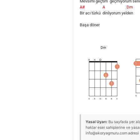
Mevsimi geçtim
geçmiyorum
sen
A#
A
Dm
Bir acı türkü
dinliyorum
yel
den
Başa döner
Dm
1
1
2
3
E
E
A
D
G
B
E
Yasal Uyarı:
Bu sayfada yer alan
haklar eser sahiplerine ve yasal 
info@akoryagmuru.com adresi üze