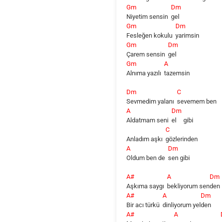
Gm
Dm
Niyetim sensin
gel
Gm
Dm
Fesleğen kokulu
yarimsin
Gm
Dm
Çarem sensin
gel
Gm
A
Alnıma yazılı
tazemsin
Dm
C
Sevmedim yalanı
sevemem
ben
A
Dm
Aldatmam seni
el
gibi
C
Anladım aşkı
gözlerinden
A
Dm
Oldum ben de
sen
gibi
A#
A
Dm
Aşkıma saygı
bekliyorum
sen
den
A#
A
Dm
Bir acı türkü
dinliyorum
yel
den
A#
A