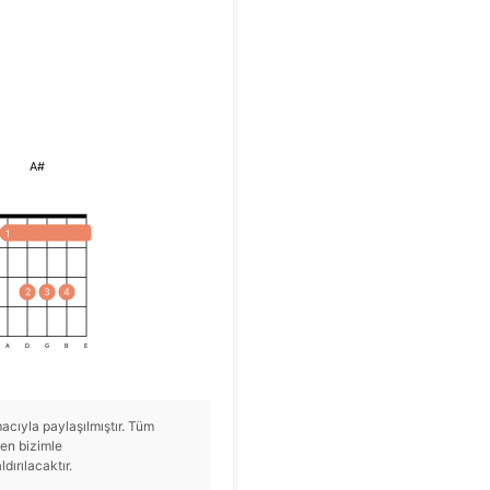
A#
1
2
3
4
A
D
G
B
E
cıyla paylaşılmıştır. Tüm
tfen bizimle
ırılacaktır.