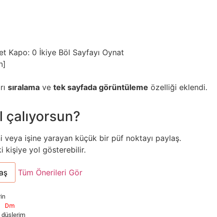
et
Kapo: 0
İkiye Böl
Sayfayı Oynat
n]
arı
sıralama
ve
tek sayfada görüntüleme
özelliği eklendi.
l çalıyorsun?
ni veya işine yarayan küçük bir püf noktayı paylaş.
kişiye yol gösterebilir.
aş
Tüm Önerileri Gör
rin
Dm
 d
üşlerim