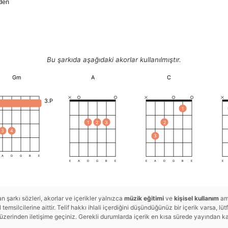
den
Bu şarkıda aşağıdaki akorlar kullanılmıştır.
Gm
A
C
3.P
1
1
2
3
2
3
4
3
A
D
G
B
E
E
A
D
G
B
E
E
A
D
G
B
E
E
 şarkı sözleri, akorlar ve içerikler yalnızca
müzik eğitimi
ve
kişisel kullanım
ama
temsilcilerine aittir. Telif hakkı ihlali içerdiğini düşündüğünüz bir içerik varsa, lü
rinden iletişime geçiniz. Gerekli durumlarda içerik en kısa sürede yayından kald