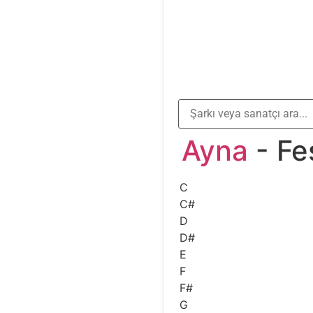
Ayna
- Fe
C
C#
D
D#
E
F
F#
G