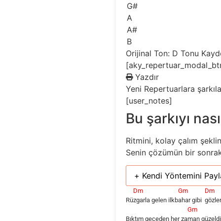
G#
A
A#
B
Orijinal Ton: D
Tonu Kayd
[aky_repertuar_modal_bt
Yazdır
Yeni
Repertuarlara şarkıl
[user_notes]
Bu şarkıyı nası
Ritmini, kolay çalım şekli
Senin çözümün bir sonraki 
+ Kendi Yöntemini Payl
Dm
Gm
Dm
Rü
zgarla gelen ilkb
ahar gibi
gözle
Gm
Bıktım geceden her za
man güzeldi