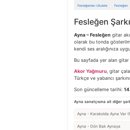
Fesleğenları Ukulele
Fesleğen
Fesleğen Şarkı
Ayna – Fesleğen
gitar ako
olarak bu tonda gösterilme
kendi ses aralığınıza uygun
Bu sayfada yer alan gitar 
Akor Yağmuru
, gitar çal
Türkçe ve yabancı şarkının
Son güncelleme tarihi:
14
Ayna sanatçısına ait diğer şarkı
Ayna - Karakolda Ayna Var (
Ayna - Dön Bak Aynaya