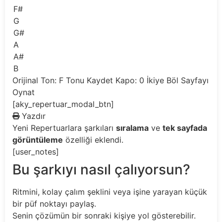
F#
G
G#
A
A#
B
Orijinal Ton: F
Tonu Kaydet
Kapo: 0
İkiye Böl
Sayfayı
Oynat
[aky_repertuar_modal_btn]
Yazdır
Yeni
Repertuarlara şarkıları
sıralama
ve
tek sayfada
görüntüleme
özelliği eklendi.
[user_notes]
Bu şarkıyı nasıl çalıyorsun?
Ritmini, kolay çalım şeklini veya işine yarayan küçük
bir püf noktayı paylaş.
Senin çözümün bir sonraki kişiye yol gösterebilir.