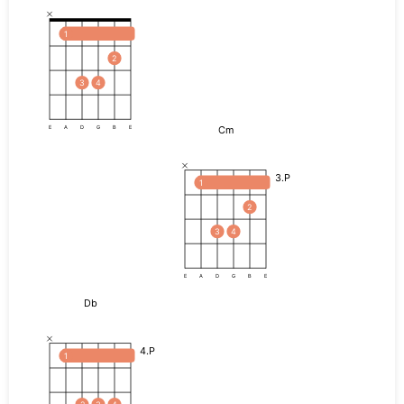
1
2
3
4
Cm
E
A
D
G
B
E
3.P
1
2
3
4
E
A
D
G
B
E
Db
4.P
1