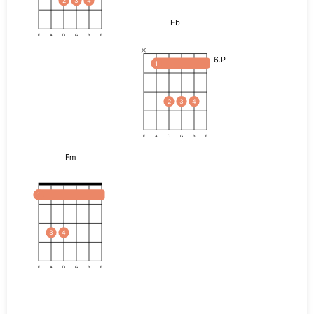
2
3
4
Eb
E
A
D
G
B
E
6.P
1
2
3
4
E
A
D
G
B
E
Fm
1
3
4
E
A
D
G
B
E