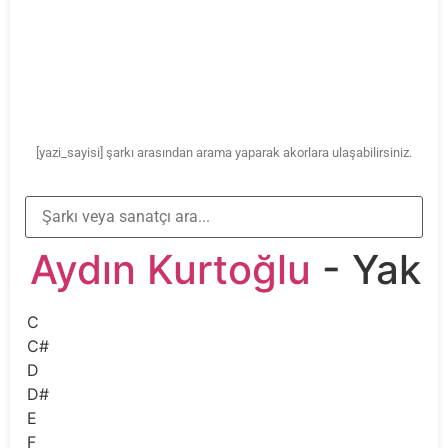
[yazi_sayisi] şarkı arasından arama yaparak akorlara ulaşabilirsiniz.
Aydın Kurtoğlu
- Yak
C
C#
D
D#
E
F