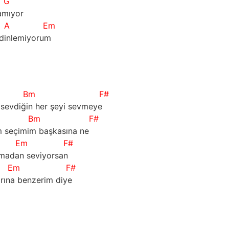
G
amıyor
A
Em
 dinlemiyorum
Bm
F#
sevdiğin her şeyi sevmeye
Bm
F#
 seçimim başkasına ne
Em
F#
madan seviyorsan
Em
F#
rına benzerim diye