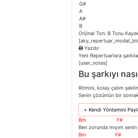
G#
A
A#
B
Orijinal Ton: B
Tonu Kayd
[aky_repertuar_modal_bt
Yazdır
Yeni
Repertuarlara şarkıl
[user_notes]
Bu şarkıyı nası
Ritmini, kolay çalım şekli
Senin çözümün bir sonraki 
+ Kendi Yöntemini Payl
Bm
F#
Ben zorunda mıyım senin 
Bm
F#