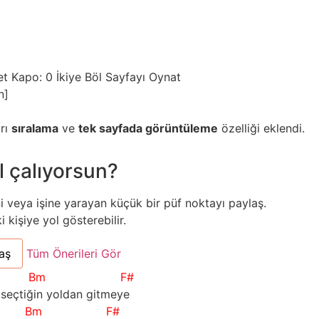
et
Kapo: 0
İkiye Böl
Sayfayı Oynat
n]
arı
sıralama
ve
tek sayfada görüntüleme
özelliği eklendi.
l çalıyorsun?
ni veya işine yarayan küçük bir püf noktayı paylaş.
kişiye yol gösterebilir.
aş
Tüm Önerileri Gör
Bm
F#
seçtiğin yoldan gitmeye
Bm
F#