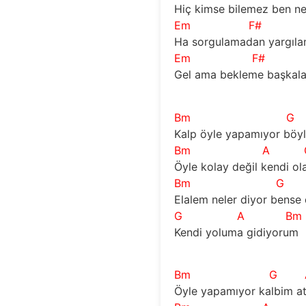
Hiç kimse bilemez ben ne
Em
F#
Ha sorgulamadan yargıla
Em
F#
Gel ama bekleme başkala
Bm
G
Kalp öyle yapamıyor böy
Bm
A
Öyle kolay değil kendi ol
Bm
G
Elalem neler diyor bense
G
A
Bm
Kendi yoluma gidiyorum
Bm
G
Öyle yapamıyor kalbim a