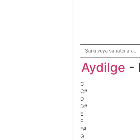
Aydilge
- 
C
C#
D
D#
E
F
F#
G