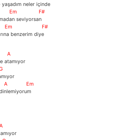
 yaşadım neler içinde
Em
F#
madan seviyorsan
Em
F#
rına benzerim diye
A
le atamıyor
G
amıyor
A
Em
 dinlemiyorum
A
tamıyor