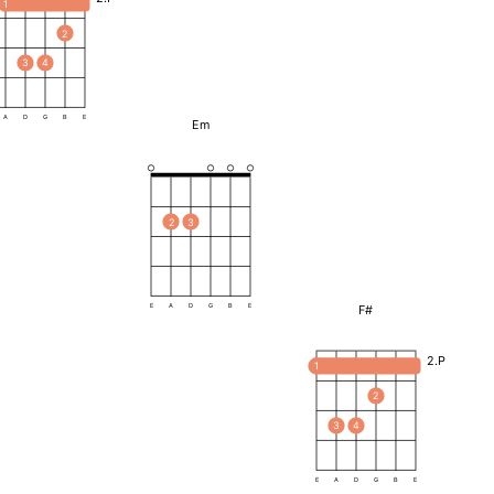
1
2
3
4
A
D
G
B
E
Em
2
3
F#
E
A
D
G
B
E
2.P
1
2
3
4
E
A
D
G
B
E