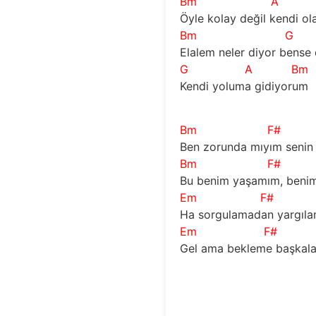
Bm
A
Öyle kolay değil kendi ol
Bm
G
Elalem neler diyor bense
G
A
Bm
Kendi yoluma gidiyorum
Bm
F#
Ben zorunda mıyım senin 
Bm
F#
Bu benim yaşamım, benim
Em
F#
Ha sorgulamadan yargıla
Em
F#
Gel ama bekleme başkala