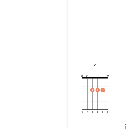
A
1
2
3
E
A
D
G
B
E