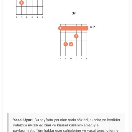
3
G#
E
A
D
G
B
E
4.P
1
2
3
4
E
A
D
G
B
E
Yasal Uyarı:
Bu sayfada yer alan şarkı sözleri, akorlar ve içerikler
yalnızca
müzik eğitimi
ve
kişisel kullanım
amacıyla
paylaşılmıştır. Tüm haklar eser sahiplerine ve yasal temsilcilerine