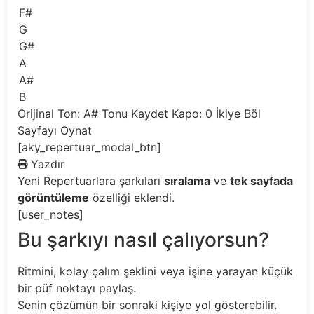
F#
G
G#
A
A#
B
Orijinal Ton: A#
Tonu Kaydet
Kapo: 0
İkiye Böl
Sayfayı Oynat
[aky_repertuar_modal_btn]
Yazdır
Yeni
Repertuarlara şarkıları
sıralama
ve
tek sayfada
görüntüleme
özelliği eklendi.
[user_notes]
Bu şarkıyı nasıl çalıyorsun?
Ritmini, kolay çalım şeklini veya işine yarayan küçük
bir püf noktayı paylaş.
Senin çözümün bir sonraki kişiye yol gösterebilir.