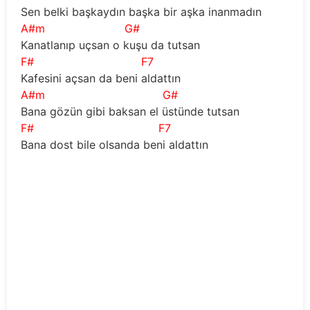
 Sen belki başkaydın başka bir aşka inanmadın
A#m
G#
 Kanatlanıp uçsan o kuşu da tutsan
F#
F7
 Kafesini açsan da beni aldattın
A#m
G#
 Bana gözün gibi baksan el üstünde tutsan
F#
F7
 Bana dost bile olsanda beni aldattın