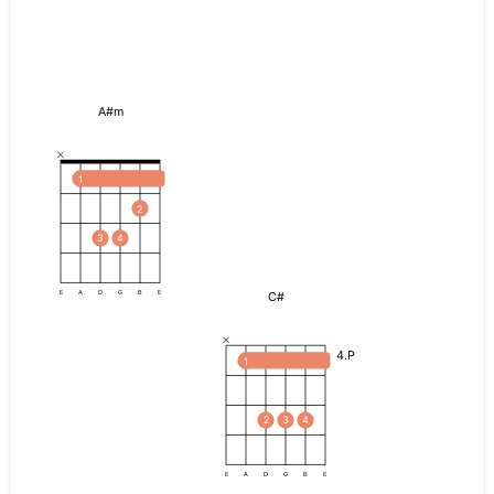
A#m
1
2
3
4
C#
E
A
D
G
B
E
4.P
1
2
3
4
E
A
D
G
B
E