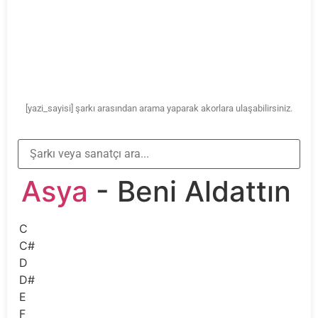
[yazi_sayisi] şarkı arasından arama yaparak akorlara ulaşabilirsiniz.
Asya
- Beni Aldattın
C
C#
D
D#
E
F