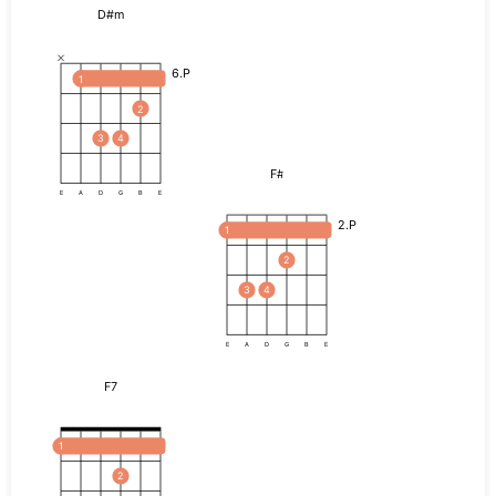
D#m
6.P
1
2
3
4
F#
E
A
D
G
B
E
2.P
1
2
3
4
E
A
D
G
B
E
F7
1
2