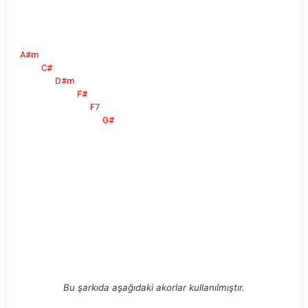
A#m
C#
D#m
F#
F7
G#
Bu şarkıda aşağıdaki akorlar kullanılmıştır.