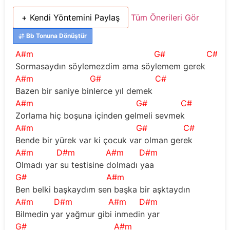
+ Kendi Yöntemini Paylaş
Tüm Önerileri Gör
Bb Tonuna Dönüştür
A#m
G#
C#
 Sormasaydın söylemezdim ama söylemem gerek
A#m
G#
C#
 Bazen bir saniye binlerce yıl demek
A#m
G#
C#
 Zorlama hiç boşuna içinden gelmeli sevmek
A#m
G#
C#
 Bende bir yürek var ki çocuk var olman gerek
A#m
D#m
A#m
D#m
 Olmadı yar su testisine dolmadı yaa
G#
A#m
 Ben belki başkaydım sen başka bir aşktaydın
A#m
D#m
A#m
D#m
 Bilmedin yar yağmur gibi inmedin yar
G#
A#m