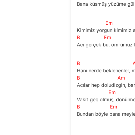
Bana küsmüş yüzüme gül
Em
Kimimiz yorgun kimimiz s
B
Em
Acı gerçek bu, ömrümüz bir
B
Hani nerde beklenenler,
B
Am
Acılar hep doludizgin, ba
Em
Vakit geç olmuş, dönülmez
B
Em
Bundan böyle bana meyle