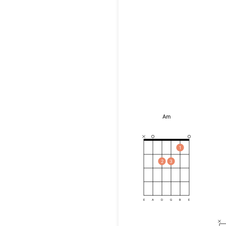
Am
1
2
3
E
A
D
G
B
E