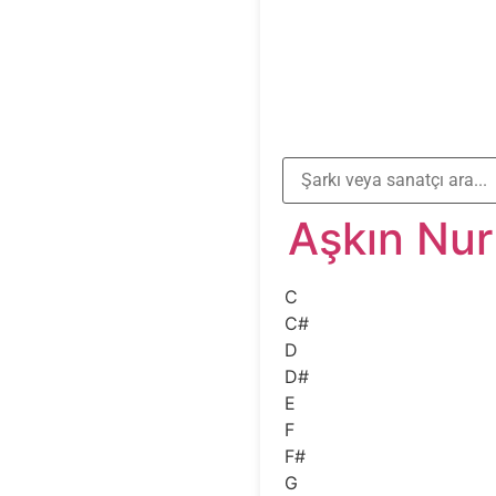
Aşkın Nur
C
C#
D
D#
E
F
F#
G