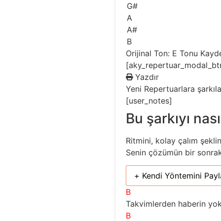
G#
A
A#
B
Orijinal Ton: E
Tonu Kayd
[aky_repertuar_modal_bt
Yazdır
Yeni
Repertuarlara şarkıl
[user_notes]
Bu şarkıyı nası
Ritmini, kolay çalım şekli
Senin çözümün bir sonraki 
+ Kendi Yöntemini Payl
B
Takvimlerden haberin yok
B