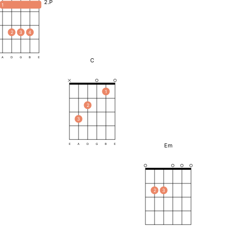
2.P
1
2
3
4
A
D
G
B
E
C
1
2
3
Em
E
A
D
G
B
E
2
3