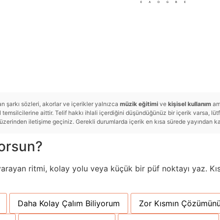
E
A
D
G
B
E
 şarkı sözleri, akorlar ve içerikler yalnızca
müzik eğitimi
ve
kişisel kullanım
ama
temsilcilerine aittir. Telif hakkı ihlali içerdiğini düşündüğünüz bir içerik varsa, lü
rinden iletişime geçiniz. Gerekli durumlarda içerik en kısa sürede yayından kald
yorsun?
yarayan ritmi, kolay yolu veya küçük bir püf noktayı yaz. Kıs
Daha Kolay Çalım Biliyorum
Zor Kısmın Çözümünü