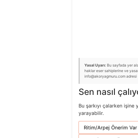
Yasal Uyarı:
Bu sayfada yer alan
haklar eser sahiplerine ve yasal 
info@akoryagmuru.com adresi üze
Sen nasıl çalı
Bu şarkıyı çalarken işine 
yarayabilir.
Ritim/Arpej Önerim Var