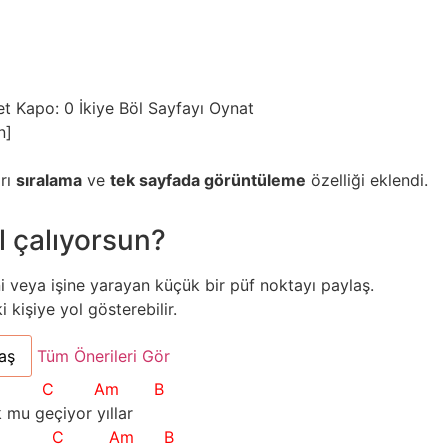
et
Kapo: 0
İkiye Böl
Sayfayı Oynat
n]
arı
sıralama
ve
tek sayfada görüntüleme
özelliği eklendi.
l çalıyorsun?
ni veya işine yarayan küçük bir püf noktayı paylaş.
kişiye yol gösterebilir.
aş
Tüm Önerileri Gör
C
Am
B
 mu geçiyor yıllar
C
Am
B