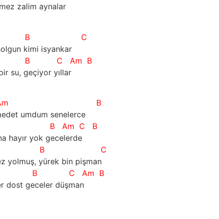
mez zalim aynalar
B
C
olgun kimi isyankar
B
C
Am
B
 su, geçiyor yıllar        
Am
B
 medet umdum senelerce
B
Am
C
B
na hayır yok gecelerde
B
C
 yolmuş, yürek bin pişman       
B
C
Am
B
r dost geceler düşman