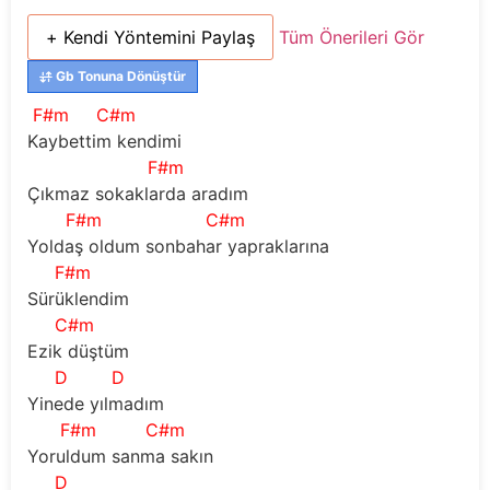
+ Kendi Yöntemini Paylaş
Tüm Önerileri Gör
Gb Tonuna Dönüştür
F#m
C#m
Kaybettim kendimi
F#m
Çıkmaz sokaklarda aradım
F#m
C#m
Yoldaş oldum sonbahar yapraklarına
F#m
Sürüklendim
C#m
Ezik düştüm 
D
D
Yinede yılmadım
F#m
C#m
Yoruldum sanma sakın
D