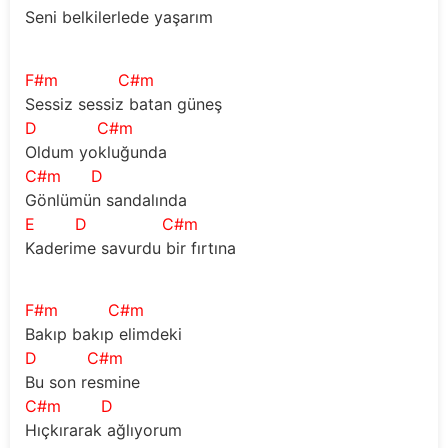
Seni belkilerlede yaşarım
F#m
C#m
Sessiz sessiz batan güneş
D
C#m
Oldum yokluğunda
C#m
D
Gönlümün sandalında
E
D
C#m
Kaderime savurdu bir fırtına
F#m
C#m
Bakıp bakıp elimdeki
D
C#m
Bu son resmine
C#m
D
Hıçkırarak ağlıyorum