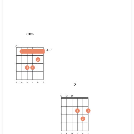
C#m
4.P
1
2
3
4
E
A
D
G
B
E
D
1
2
3
E
A
D
G
B
E