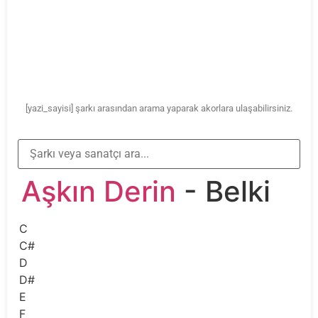
[yazi_sayisi] şarkı arasından arama yaparak akorlara ulaşabilirsiniz.
Aşkın Derin
- Belki
C
C#
D
D#
E
F