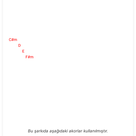
C#m
D
E
F#m
Bu şarkıda aşağıdaki akorlar kullanılmıştır.