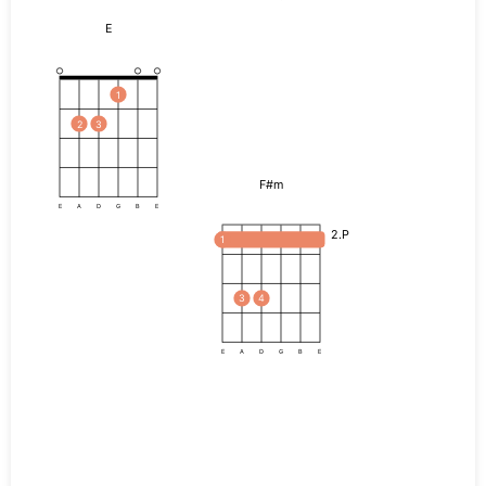
E
1
2
3
F#m
E
A
D
G
B
E
2.P
1
3
4
E
A
D
G
B
E