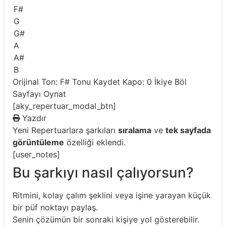
F#
G
G#
A
A#
B
Orijinal Ton: F#
Tonu Kaydet
Kapo: 0
İkiye Böl
Sayfayı Oynat
[aky_repertuar_modal_btn]
Yazdır
Yeni
Repertuarlara şarkıları
sıralama
ve
tek sayfada
görüntüleme
özelliği eklendi.
[user_notes]
Bu şarkıyı nasıl çalıyorsun?
Ritmini, kolay çalım şeklini veya işine yarayan küçük
bir püf noktayı paylaş.
Senin çözümün bir sonraki kişiye yol gösterebilir.