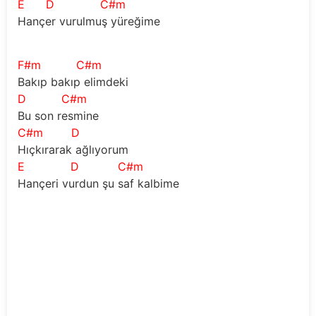
E
D
C#m
Hançer vurulmuş yüreğime
F#m
C#m
Bakıp bakıp elimdeki
D
C#m
Bu son resmine
C#m
D
Hıçkırarak ağlıyorum
E
D
C#m
Hançeri vurdun şu saf kalbime