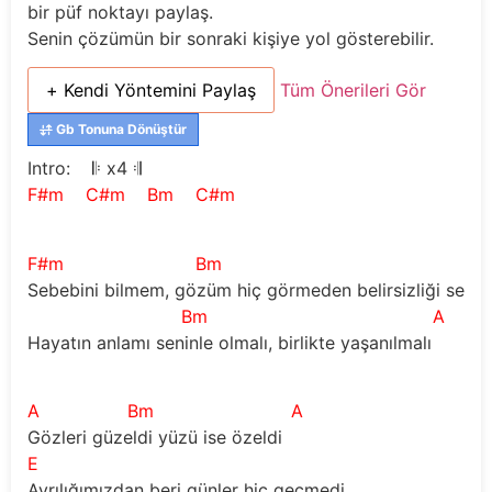
bir püf noktayı paylaş.
Senin çözümün bir sonraki kişiye yol gösterebilir.
+ Kendi Yöntemini Paylaş
Tüm Önerileri Gör
Gb Tonuna Dönüştür
Intro:    
𝄆
 x4 
𝄇
F#m
C#m
Bm
C#m
F#m
Bm
Sebebini bilmem, gözüm hiç görmeden belirsizliği sev
Bm
A
Hayatın anlamı seninle olmalı, birlikte yaşanılmalı
A
Bm
A
Gözleri güzeldi yüzü ise özeldi
E
Ayrılığımızdan beri günler hiç geçmedi