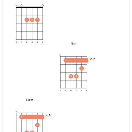
1
2
3
Bm
E
A
D
G
B
E
2.P
1
2
3
4
E
A
D
G
B
E
C#m
4.P
1
2