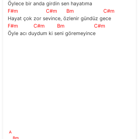
Öylece bir anda girdin sen hayatıma
F#m
C#m
Bm
C#m
Hayat çok zor sevince, özlenir gündüz gece
F#m
C#m
Bm
C#m
Öyle acı duydum ki seni göremeyince
A
Bm