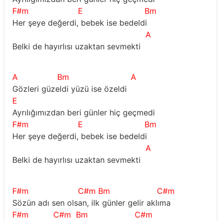
F#m
E
Bm
Her şeye değerdi, bebek ise bedeldi
A
Belki de hayırlısı uzaktan sevmekti
A
Bm
A
Gözleri güzeldi yüzü ise özeldi
E
Ayrılığımızdan beri günler hiç geçmedi
F#m
E
Bm
Her şeye değerdi, bebek ise bedeldi
A
Belki de hayırlısı uzaktan sevmekti
F#m
C#m
Bm
C#m
Sözün adı sen olsan, ilk günler gelir aklıma
F#m
C#m
Bm
C#m