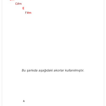
C#m
E
F#m
Bu şarkıda aşağıdaki akorlar kullanılmıştır.
A