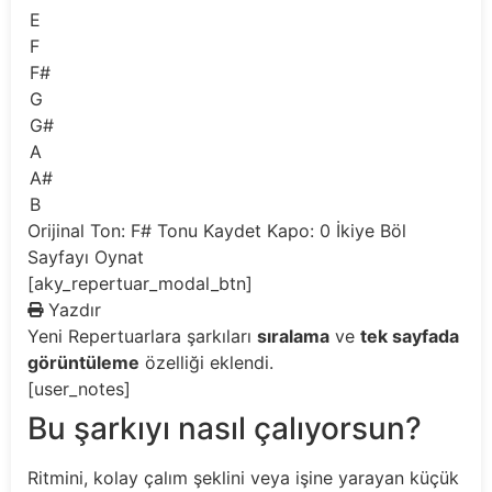
E
F
F#
G
G#
A
A#
B
Orijinal Ton: F#
Tonu Kaydet
Kapo: 0
İkiye Böl
Sayfayı Oynat
[aky_repertuar_modal_btn]
Yazdır
Yeni
Repertuarlara şarkıları
sıralama
ve
tek sayfada
görüntüleme
özelliği eklendi.
[user_notes]
Bu şarkıyı nasıl çalıyorsun?
Ritmini, kolay çalım şeklini veya işine yarayan küçük