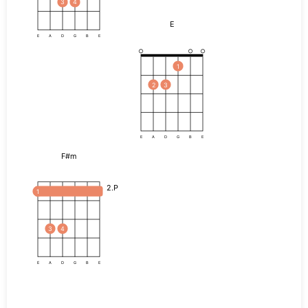
3
4
E
E
A
D
G
B
E
1
2
3
E
A
D
G
B
E
F#m
2.P
1
3
4
E
A
D
G
B
E