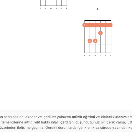
F
E
A
D
G
B
E
1
2
3
4
E
A
D
G
B
E
 şarkı sözleri, akorlar ve içerikler yalnızca
müzik eğitimi
ve
kişisel kullanım
ama
temsilcilerine aittir. Telif hakkı ihlali içerdiğini düşündüğünüz bir içerik varsa, lü
rinden iletişime geçiniz. Gerekli durumlarda içerik en kısa sürede yayından kald