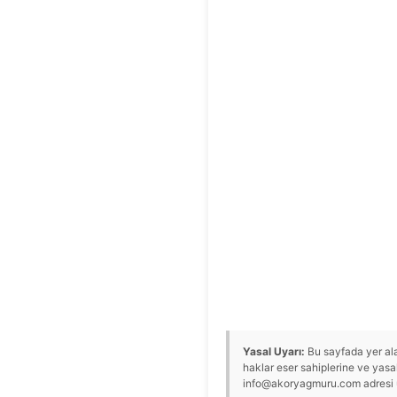
Yasal Uyarı:
Bu sayfada yer alan
haklar eser sahiplerine ve yasal 
info@akoryagmuru.com adresi üze