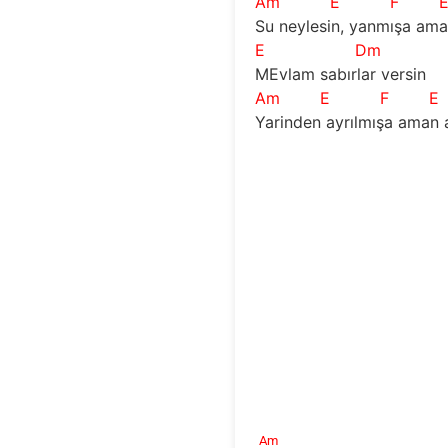
Am
E
F
Su neylesin, yanmışa am
E
Dm
MEvlam sabırlar versin
Am
E
F
E
Yarinden ayrılmışa aman 
Am