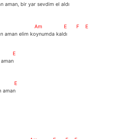
n aman, bir yar sevdim el aldı 
Am
E
F
E
n aman elim koynumda kaldı   
E
n aman
E
n aman