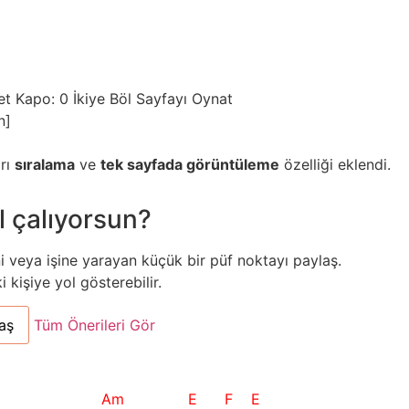
et
Kapo: 0
İkiye Böl
Sayfayı Oynat
n]
arı
sıralama
ve
tek sayfada görüntüleme
özelliği eklendi.
l çalıyorsun?
ni veya işine yarayan küçük bir püf noktayı paylaş.
kişiye yol gösterebilir.
aş
Tüm Önerileri Gör
Am
E
F
E