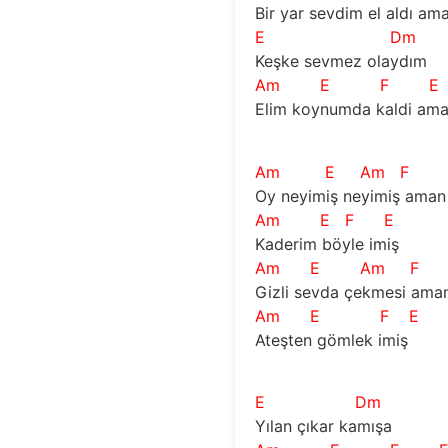
Bir yar sevdim el aldı ama
E
Dm
Keşke sevmez olaydım
Am
E
F
E
Elim koynumda kaldi ama
Am
E
Am
F
Oy neyimiş neyimiş ama
Am
E
F
E
Kaderim böyle imiş
Am
E
Am
F
Gizli sevda çekmesi ama
Am
E
F
E
Ateşten gömlek imiş   
E
Dm
Yılan çıkar kamışa