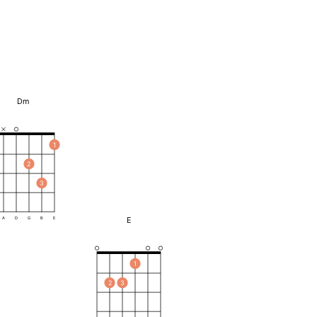
Dm
1
2
3
E
A
D
G
B
E
1
2
3