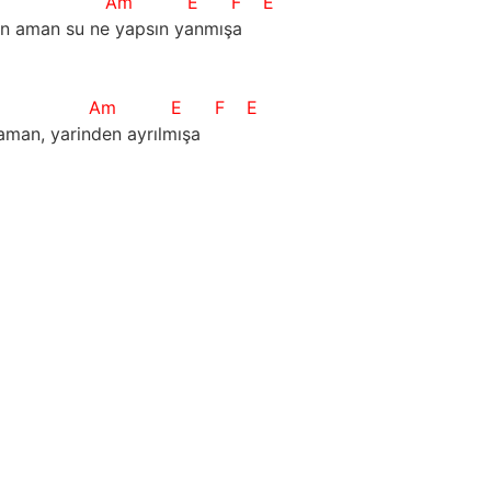
E
Am
E
F
E
an aman su ne yapsın yanmışa
Am
E
F
E
aman, yarinden ayrılmışa