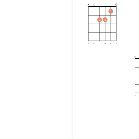
1
2
3
E
A
D
G
B
E
E