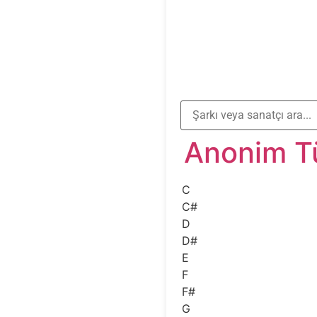
Anonim T
C
C#
D
D#
E
F
F#
G