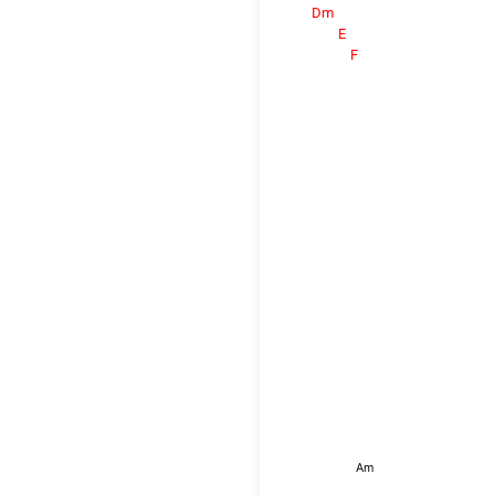
Dm
E
F
Am