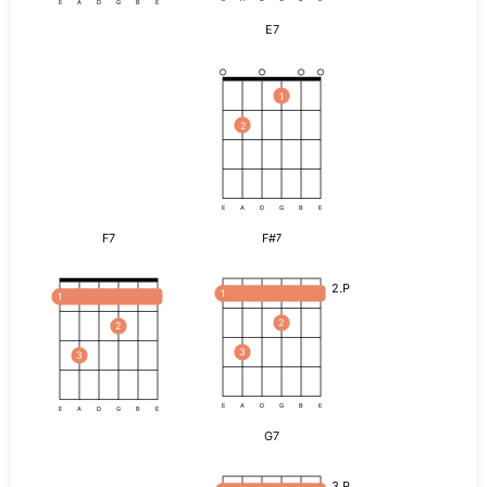
E
A
D
G
B
E
E7
1
2
E
A
D
G
B
E
F7
F#7
2.P
1
1
2
2
3
3
E
A
D
G
B
E
E
A
D
G
B
E
G7
3.P