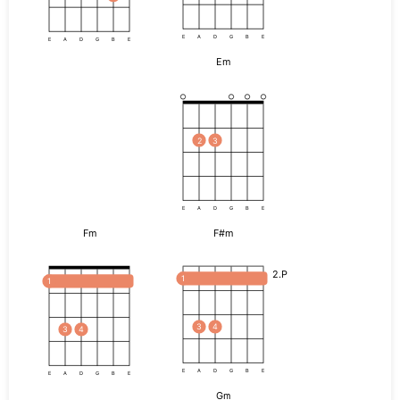
E
A
D
G
B
E
E
A
D
G
B
E
Em
2
3
E
A
D
G
B
E
Fm
F#m
2.P
1
1
3
4
3
4
E
A
D
G
B
E
E
A
D
G
B
E
Gm