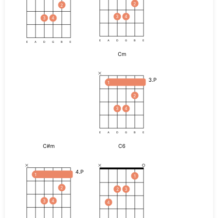
2
2
3
4
3
4
E
A
D
G
B
E
E
A
D
G
B
E
Cm
3.P
1
2
3
4
E
A
D
G
B
E
C#m
C6
4.P
1
1
2
2
3
3
4
4