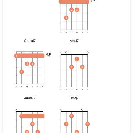
3.P
1
2
3
4
E
A
D
G
B
E
G#maj7
Amaj7
4.P
1
1
2
3
2
3
4
E
A
D
G
B
E
E
A
D
G
B
E
A#maj7
Bmaj7
1
1
2
2
3
3
2
4