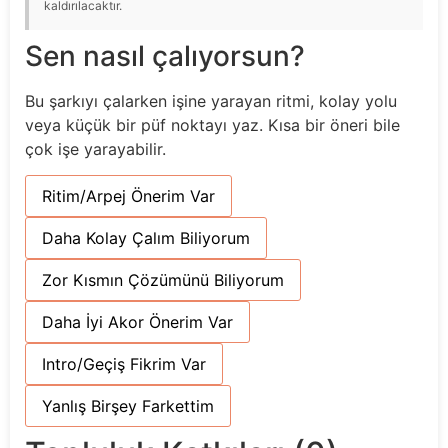
kaldırılacaktır.
Sen nasıl çalıyorsun?
Bu şarkıyı çalarken işine yarayan ritmi, kolay yolu
veya küçük bir püf noktayı yaz. Kısa bir öneri bile
çok işe yarayabilir.
Ritim/Arpej Önerim Var
Daha Kolay Çalım Biliyorum
Zor Kısmın Çözümünü Biliyorum
Daha İyi Akor Önerim Var
Intro/Geçiş Fikrim Var
Yanlış Birşey Farkettim