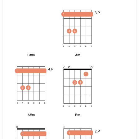
3.P
1
3
4
E
A
D
G
B
E
G#m
Am
4.P
1
1
2
3
3
4
E
A
D
G
B
E
E
A
D
G
B
E
A#m
Bm
2.P
1
1