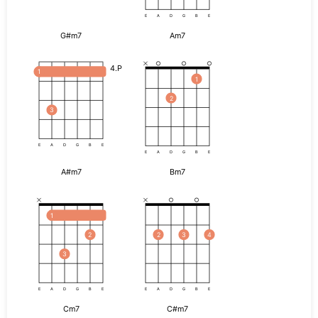
E
A
D
G
B
E
G#m7
Am7
4.P
1
1
2
3
E
A
D
G
B
E
E
A
D
G
B
E
A#m7
Bm7
1
2
2
3
4
3
E
A
D
G
B
E
E
A
D
G
B
E
Cm7
C#m7