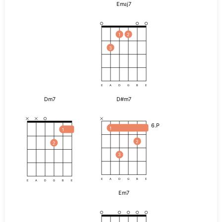
Emaj7
1
2
3
E
A
D
G
B
E
Dm7
D#m7
6.P
1
1
2
2
3
E
A
D
G
B
E
E
A
D
G
B
E
Em7