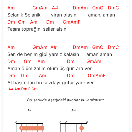
Am GmAm A# DmAm GmC DmC
Selanik Selanik viran olasın aman, aman
Dm Gm Am Dm GmAmF
Taşını toprağını seller alsın
Am GmAm A# DmAm GmC DmC
Sen de benim gibi yarsız kalasın aman aman
Dm Gm Am Dm GmAm
Aman ölüm zalim ölüm üç gün ara ver
Dm Gm Am Dm GmAmF
Al başımdan bu sevdayı götür yare ver
A#
Am
Dm
F
Gm
Bu şarkıda aşağıdaki akorlar kullanılmıştır.
A#
Am
1
1