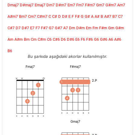
Dmaj7
D#maj7
Emaj7
Dm7
D#m7
Em7
Fm7
F#m7
Gm7
G#m7
Am7
A#m7
Bm7
Cm7
C#m7
C
C#
D
D#
E
F
F#
G
G#
A
A#
B
A#7
B7
C7
C#7
D7
D#7
E7
F7
F#7
G7
G#7
A7
Dm
D#m
Em
Fm
F#m
Gm
G#m
Am
A#m
Bm
Cm
C#m
C6
C#6
D6
D#6
E6
F6
F#6
G6
G#6
A6
A#6
B6
Bu şarkıda aşağıdaki akorlar kullanılmıştır.
Fmaj7
F#maj7
2.P
1
1
2
3
2
4
3
E
A
D
G
B
E
E
A
D
G
B
E
Gmaj7