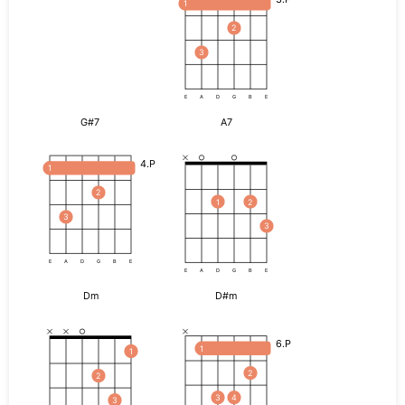
1
2
3
E
A
D
G
B
E
G#7
A7
4.P
1
2
1
2
3
3
E
A
D
G
B
E
E
A
D
G
B
E
Dm
D#m
6.P
1
1
2
2
3
4
3