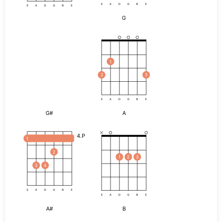
E
A
D
G
B
E
E
A
D
G
B
E
G
1
2
3
E
A
D
G
B
E
G#
A
4.P
1
2
1
2
3
3
4
E
A
D
G
B
E
E
A
D
G
B
E
A#
B