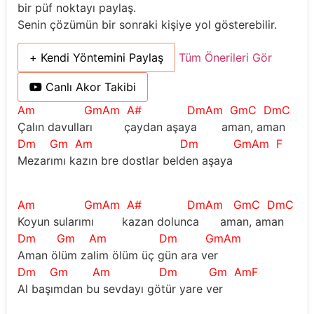
bir püf noktayı paylaş.
Senin çözümün bir sonraki kişiye yol gösterebilir.
+ Kendi Yöntemini Paylaş
Tüm Önerileri Gör
Canlı Akor Takibi
Am GmAm A# DmAm GmC DmC
Çalın davulları çaydan aşaya aman, aman
Dm Gm Am Dm GmAm F
Mezarımı kazın bre dostlar belden aşaya
Am GmAm A# DmAm GmC DmC
Koyun sularımı kazan dolunca aman, aman
Dm Gm Am Dm GmAm
Aman ölüm zalim ölüm üç gün ara ver
Dm Gm Am Dm Gm AmF
Al başımdan bu sevdayı götür yare ver