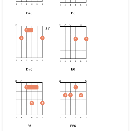
E
A
D
G
B
E
E
A
D
G
B
E
C#6
D6
3.P
1
2
3
1
2
E
A
D
G
B
E
E
A
D
G
B
E
D#6
E6
1
1
2
3
4
3
4
E
A
D
G
B
E
E
A
D
G
B
E
F6
F#6