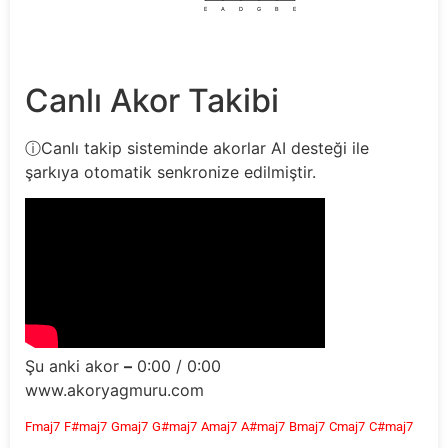
E
A
D
G
B
E
Canlı Akor Takibi
ⓘ
Canlı takip sisteminde akorlar AI desteği ile
şarkıya otomatik senkronize edilmiştir.
Şu anki akor
–
0:00
/
0:00
www.akoryagmuru.com
Fmaj7
F#maj7
Gmaj7
G#maj7
Amaj7
A#maj7
Bmaj7
Cmaj7
C#maj7