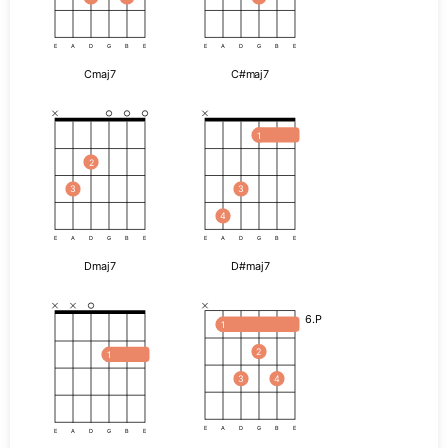
E
A
D
G
B
E
E
A
D
G
B
E
Cmaj7
C#maj7
1
2
3
3
4
E
A
D
G
B
E
E
A
D
G
B
E
Dmaj7
D#maj7
6.P
1
2
1
3
4
E
A
D
G
B
E
E
A
D
G
B
E