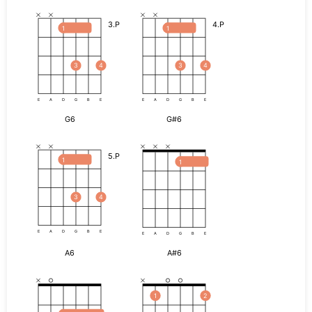
3.P
4.P
1
1
3
4
3
4
E
A
D
G
B
E
E
A
D
G
B
E
G6
G#6
5.P
1
1
3
4
E
A
D
G
B
E
E
A
D
G
B
E
A6
A#6
1
2