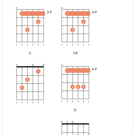
3.P
4.P
1
1
2
2
3
3
E
A
D
G
B
E
E
A
D
G
B
E
C
C#
4.P
1
1
2
2
3
4
3
E
A
D
G
B
E
E
A
D
G
B
E
D