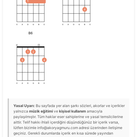
1
4
E
A
D
G
B
E
E
A
D
G
B
E
B6
1
2
3
4
E
A
D
G
B
E
Yasal Uyarı:
Bu sayfada yer alan şarkı sözleri, akorlar ve içerikler
yalnızca
müzik eğitimi
ve
kişisel kullanım
amacıyla
paylaşılmıştır. Tüm haklar eser sahiplerine ve yasal temsilcilerine
aittir. Telif hakkı ihlali içerdiğini düşündüğünüz bir içerik varsa,
lütfen bizimle info@akoryagmuru.com adresi üzerinden iletişime
geçiniz. Gerekli durumlarda içerik en kısa sürede yayından