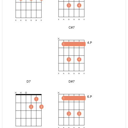
3
4
E
A
D
G
B
E
E
A
D
G
B
E
C#7
4.P
1
3
4
E
A
D
G
B
E
D7
D#7
6.P
1
1
2
3
2
3
E
A
D
G
B
E