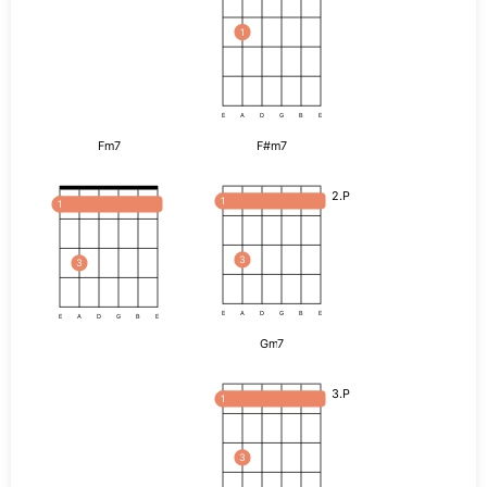
1
E
A
D
G
B
E
Fm7
F#m7
2.P
1
1
3
3
E
A
D
G
B
E
E
A
D
G
B
E
Gm7
3.P
1
3