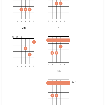
2
3
2
3
4
E
A
D
G
B
E
E
A
D
G
B
E
Dm
F
1
1
2
2
3
4
3
E
A
D
G
B
E
E
A
D
G
B
E
Gm
3.P
1
3
4