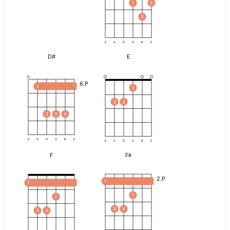
1
2
3
E
A
D
G
B
E
D#
E
6.P
1
1
2
3
2
3
4
E
A
D
G
B
E
E
A
D
G
B
E
F
F#
2.P
1
1
2
2
3
4
3
4