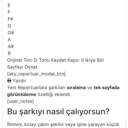
E
F
F#
G
G#
A
A#
B
Orijinal Ton: D
Tonu Kaydet
Kapo: 0
İkiye Böl
Sayfayı Oynat
[aky_repertuar_modal_btn]
Yazdır
Yeni
Repertuarlara şarkıları
sıralama
ve
tek sayfada
görüntüleme
özelliği eklendi.
[user_notes]
Bu şarkıyı nasıl çalıyorsun?
Ritmini, kolay çalım şeklini veya işine yarayan küçük