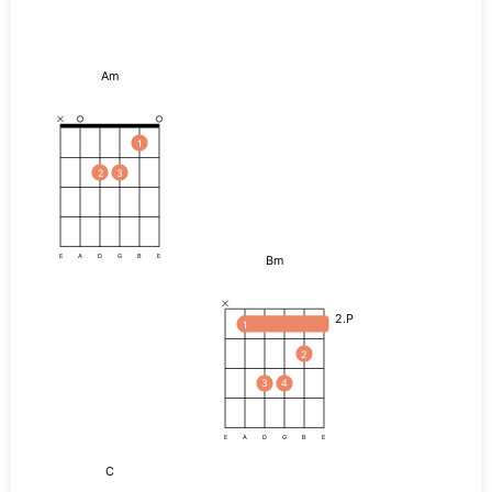
Am
1
2
3
Bm
E
A
D
G
B
E
2.P
1
2
3
4
E
A
D
G
B
E
C