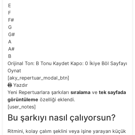
E
F
F#
G
G#
A
A#
B
Orijinal Ton: B
Tonu Kaydet
Kapo: 0
İkiye Böl
Sayfayı
Oynat
[aky_repertuar_modal_btn]
Yazdır
Yeni
Repertuarlara şarkıları
sıralama
ve
tek sayfada
görüntüleme
özelliği eklendi.
[user_notes]
Bu şarkıyı nasıl çalıyorsun?
Ritmini, kolay çalım şeklini veya işine yarayan küçük