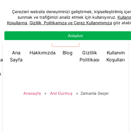
☰ Menü
Ana
Hakkımızda
Blog
Gizlilik
Kullanım
da
Sayfa
Politikası
Koşulları
k
Anasayfa
»
Anıl Durmuş
»
Zamanla Geçer