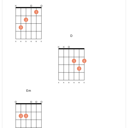
1
2
3
D
E
A
D
G
B
E
1
2
3
E
A
D
G
B
E
Em
2
3