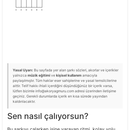
E
A
D
G
B
E
Yasal Uyarı:
Bu sayfada yer alan şarkı sözleri, akorlar ve içerikler
yalnızca
müzik eğitimi
ve
kişisel kullanım
amacıyla
paylaşılmıştır. Tüm haklar eser sahiplerine ve yasal temsilcilerine
aittir. Telif hakkı ihlali içerdiğini düşündüğünüz bir içerik varsa,
lütfen bizimle info@akoryagmuru.com adresi üzerinden iletişime
geçiniz. Gerekli durumlarda içerik en kısa sürede yayından
kaldırılacaktır.
Sen nasıl çalıyorsun?
Bu şarkıyı çalarken işine yarayan ritmi, kolay yolu