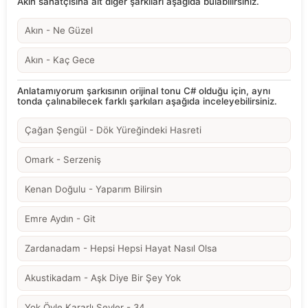
Akın sanatçısına ait diğer şarkıları aşağıda bulabilirsiniz.
Akın - Ne Güzel
Akın - Kaç Gece
Anlatamıyorum şarkısının orijinal tonu C# olduğu için, aynı
tonda çalınabilecek farklı şarkıları aşağıda inceleyebilirsiniz.
Çağan Şengül - Dök Yüreğindeki Hasreti
Omark - Serzeniş
Kenan Doğulu - Yaparım Bilirsin
Emre Aydın - Git
Zardanadam - Hepsi Hepsi Hayat Nasıl Olsa
Akustikadam - Aşk Diye Bir Şey Yok
Yok Öyle Kararlı Şeyler - 34