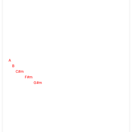
A
B
C#m
F#m
G#m