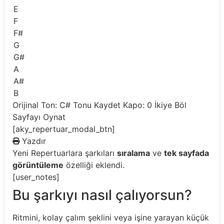
E
F
F#
G
G#
A
A#
B
Orijinal Ton: C#
Tonu Kaydet
Kapo: 0
İkiye Böl
Sayfayı Oynat
[aky_repertuar_modal_btn]
Yazdır
Yeni
Repertuarlara şarkıları
sıralama
ve
tek sayfada
görüntüleme
özelliği eklendi.
[user_notes]
Bu şarkıyı nasıl çalıyorsun?
Ritmini, kolay çalım şeklini veya işine yarayan küçük