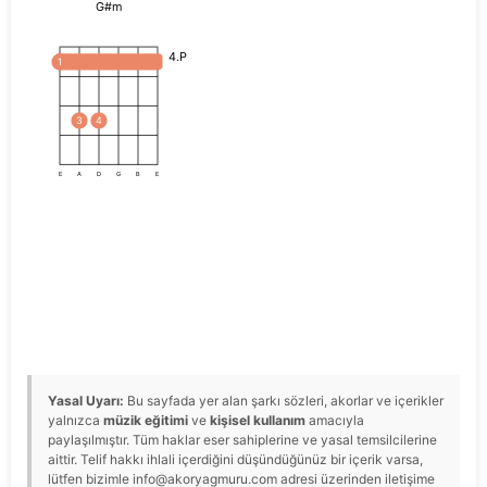
G#m
4.P
1
3
4
E
A
D
G
B
E
Yasal Uyarı:
Bu sayfada yer alan şarkı sözleri, akorlar ve içerikler
yalnızca
müzik eğitimi
ve
kişisel kullanım
amacıyla
paylaşılmıştır. Tüm haklar eser sahiplerine ve yasal temsilcilerine
aittir. Telif hakkı ihlali içerdiğini düşündüğünüz bir içerik varsa,
lütfen bizimle info@akoryagmuru.com adresi üzerinden iletişime