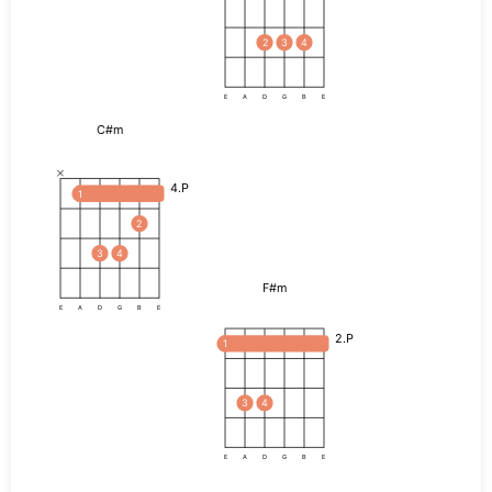
2
3
4
E
A
D
G
B
E
C#m
4.P
1
2
3
4
F#m
E
A
D
G
B
E
2.P
1
3
4
E
A
D
G
B
E