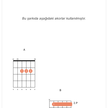
Bu şarkıda aşağıdaki akorlar kullanılmıştır.
A
1
2
3
B
E
A
D
G
B
E
2.P
1