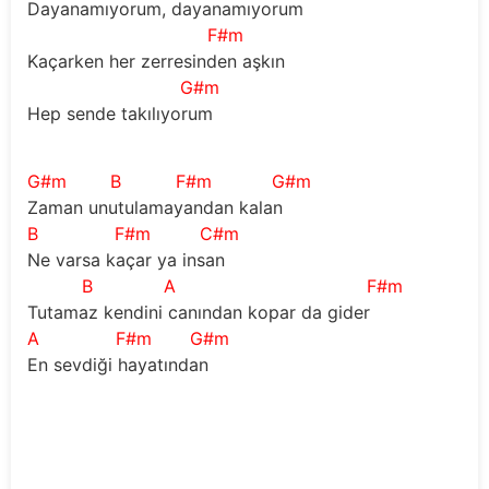
Dayanamıyorum, dayanamıyorum 
F#m
Kaçarken her zerresinden aşkın 
G#m
Hep sende takılıyorum 
G#m
B
F#m
G#m
Zaman unutulamayandan kalan  
B
F#m
C#m
Ne varsa kaçar ya insan 
B
A
F#m
Tutamaz kendini canından kopar da gider 
A
F#m
G#m
En sevdiği hayatından