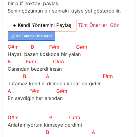
bir püf noktayı paylaş.
Senin çözümün bir sonraki kişiye yol gösterebilir.
+ Kendi Yöntemini Paylaş
Tüm Önerileri Gör
Db Tonuna Dönüştür
G#m
B
F#m
G#m
Hayat, bazen koskoca bir yalan 
B
F#m
C#m
Canından bezerdi insan 
B
A
F#m
Tutamaz kendini dilinden kopar da gider
A
F#m
G#m
En sevdiğin her anından
G#m
B
C#m
Anlatamıyorum kimseye derdimi 
B
A