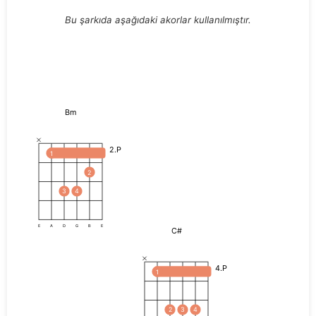
Bu şarkıda aşağıdaki akorlar kullanılmıştır.
Bm
2.P
1
2
3
4
E
A
D
G
B
E
C#
4.P
1
2
3
4