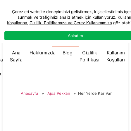
☰ Menü
Ana
Hakkımızda
Blog
Gizlilik
Kullanım
da
Sayfa
Politikası
Koşulları
k
Anasayfa
»
Ajda Pekkan
»
Her Yerde Kar Var