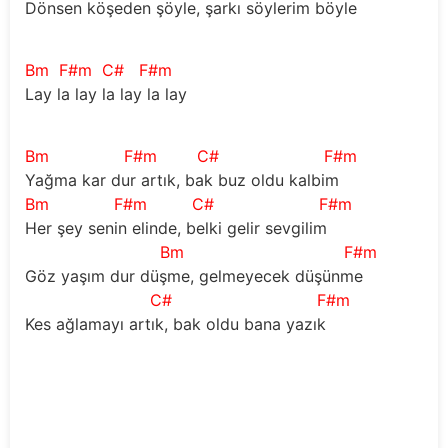
Dönsen köşeden şöyle, şarkı söylerim böyle
Bm
F#m
C#
F#m
Lay la lay la lay la lay
Bm
F#m
C#
F#m
Yağma kar dur artık, bak buz oldu kalbim
Bm
F#m
C#
F#m
Her şey senin elinde, belki gelir sevgilim
Bm
F#m
Göz yaşım dur düşme, gelmeyecek düşünme
C#
F#m
Kes ağlamayı artık, bak oldu bana yazık