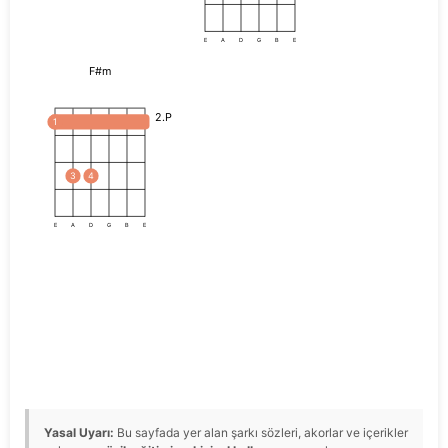
E
A
D
G
B
E
F#m
2.P
1
3
4
E
A
D
G
B
E
Yasal Uyarı:
Bu sayfada yer alan şarkı sözleri, akorlar ve içerikler