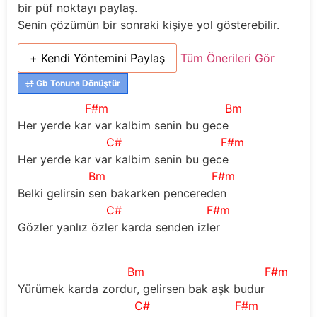
bir püf noktayı paylaş.
Senin çözümün bir sonraki kişiye yol gösterebilir.
+ Kendi Yöntemini Paylaş
Tüm Önerileri Gör
Gb Tonuna Dönüştür
F#m
Bm
Her yerde kar var kalbim senin bu gece
C#
F#m
Her yerde kar var kalbim senin bu gece
Bm
F#m
Belki gelirsin sen bakarken pencereden
C#
F#m
Gözler yanlız özler karda senden izler                           
Bm
F#m
Yürümek karda zordur, gelirsen bak aşk budur
C#
F#m