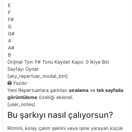
E
F
F#
G
G#
A
A#
B
Orijinal Ton: F#
Tonu Kaydet
Kapo: 0
İkiye Böl
Sayfayı Oynat
[aky_repertuar_modal_btn]
Yazdır
Yeni
Repertuarlara şarkıları
sıralama
ve
tek sayfada
görüntüleme
özelliği eklendi.
[user_notes]
Bu şarkıyı nasıl çalıyorsun?
Ritmini, kolay çalım şeklini veya işine yarayan küçük