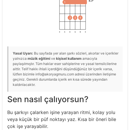
4.P
1
2
3
4
E
A
D
G
B
E
Yasal Uyarı:
Bu sayfada yer alan şarkı sözleri, akorlar ve içerikler
yalnızca
müzik eğitimi
ve
kişisel kullanım
amacıyla
paylaşılmıştır. Tüm haklar eser sahiplerine ve yasal temsilcilerine
aittir. Telif hakkı ihlali içerdiğini düşündüğünüz bir içerik varsa,
lütfen bizimle info@akoryagmuru.com adresi üzerinden iletişime
geçiniz. Gerekli durumlarda içerik en kısa sürede yayından
kaldırılacaktır.
Sen nasıl çalıyorsun?
Bu şarkıyı çalarken işine yarayan ritmi, kolay yolu
veya küçük bir püf noktayı yaz. Kısa bir öneri bile
çok işe yarayabilir.