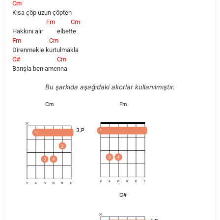
Cm
Kısa çöp uzun çöpten
Fm
Cm
Hakkını alır
elbet
te
Fm
Cm
Direnmekle
k
urtulmakla
C#
Cm
Barışla ben ame
nna
Bu şarkıda aşağıdaki akorlar kullanılmıştır.
Fm
Cm
3.P
1
1
2
3
4
3
4
E
A
D
G
B
E
E
A
D
G
B
E
C#