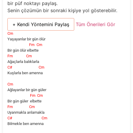
bir püf noktayı paylaş.
Senin çözümün bir sonraki kişiye yol gösterebilir.
+ Kendi Yöntemini Paylaş
Tüm Önerileri Gör
Cm
Yaşayanlar bir gün ölür
Fm
Cm
Bir gün ölür e
lbett
e
Fm
Cm
Ağaçlarla
b
alıklarla
C#
Cm
Kuşlarla ben amen
na
Cm
Ağlayanlar bir gün güler
Fm
Cm
Bir gün güler
elbe
tte
Fm
Cm
Uyanmakla
a
nlamakla
C#
Cm
Bilmekle ben amenn
a