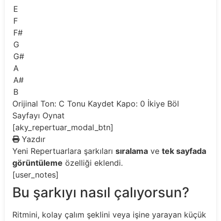
E
F
F#
G
G#
A
A#
B
Orijinal Ton: C
Tonu Kaydet
Kapo: 0
İkiye Böl
Sayfayı Oynat
[aky_repertuar_modal_btn]
Yazdır
Yeni
Repertuarlara şarkıları
sıralama
ve
tek sayfada
görüntüleme
özelliği eklendi.
[user_notes]
Bu şarkıyı nasıl çalıyorsun?
Ritmini, kolay çalım şeklini veya işine yarayan küçük