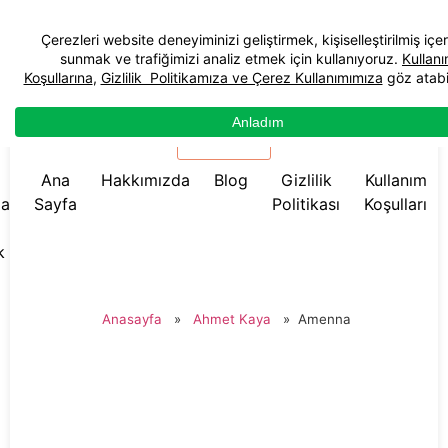
☰ Menü
Ana
Hakkımızda
Blog
Gizlilik
Kullanım
da
Sayfa
Politikası
Koşulları
k
Anasayfa
»
Ahmet Kaya
»
Amenna