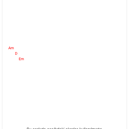
Am
D
Em
Bu şarkıda aşağıdaki akorlar kullanılmıştır.