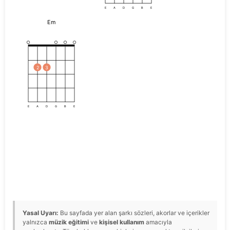
E
A
D
G
B
E
Em
2
3
E
A
D
G
B
E
Yasal Uyarı:
Bu sayfada yer alan şarkı sözleri, akorlar ve içerikler
yalnızca
müzik eğitimi
ve
kişisel kullanım
amacıyla