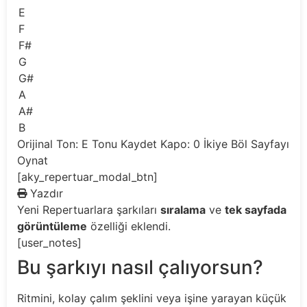
E
F
F#
G
G#
A
A#
B
Orijinal Ton: E
Tonu Kaydet
Kapo: 0
İkiye Böl
Sayfayı
Oynat
[aky_repertuar_modal_btn]
Yazdır
Yeni
Repertuarlara şarkıları
sıralama
ve
tek sayfada
görüntüleme
özelliği eklendi.
[user_notes]
Bu şarkıyı nasıl çalıyorsun?
Ritmini, kolay çalım şeklini veya işine yarayan küçük