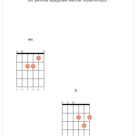
Am
1
2
3
D
E
A
D
G
B
E
1
2
3