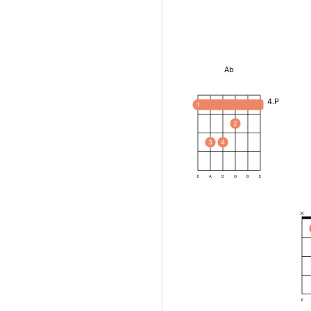
Ab
4.P
1
2
3
4
E
A
D
G
B
E
E