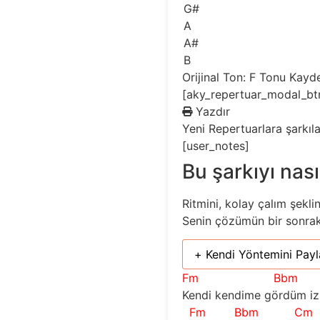
G#
A
A#
B
Orijinal Ton: F
Tonu Kayd
[aky_repertuar_modal_bt
Yazdır
Yeni
Repertuarlara şarkıl
[user_notes]
Bu şarkıyı nası
Ritmini, kolay çalım şekli
Senin çözümün bir sonraki 
+ Kendi Yöntemini Payl
Fm
Bbm
Kendi kendime gördüm i
Fm
Bbm
Cm