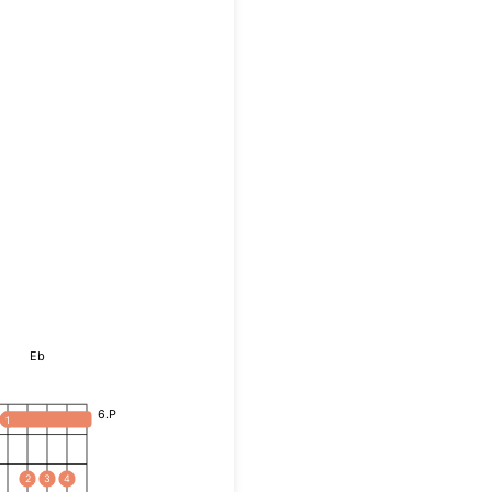
Eb
6.P
1
2
3
4