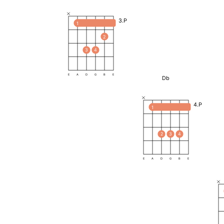
3.P
1
2
3
4
E
A
D
G
B
E
Db
4.P
1
2
3
4
E
A
D
G
B
E