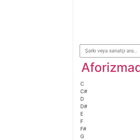
Aforizma
C
C#
D
D#
E
F
F#
G