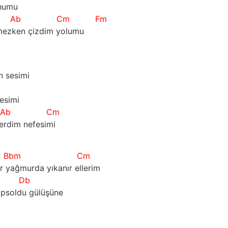
uhumu
m
Ab
Cm
Fm
tmezken çizdim yolumu 
m
n sesimi 
esimi
Ab
Cm
verdim nefesimi
Bbm
Cm
r yağmurda yıkanır ellerim 
Db
apsoldu gülüşüne