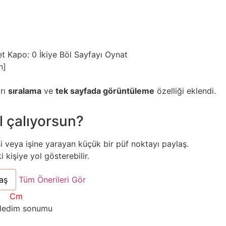
et
Kapo: 0
İkiye Böl
Sayfayı Oynat
n]
arı
sıralama
ve
tek sayfada görüntüleme
özelliği eklendi.
l çalıyorsun?
ni veya işine yarayan küçük bir püf noktayı paylaş.
kişiye yol gösterebilir.
aş
Tüm Önerileri Gör
Cm
zledim sonumu