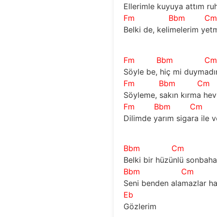
Ellerimle kuyuya attım r
Fm
Bbm
C
Belki de, kelimelerim ye
Fm
Bbm
C
Söyle be, hiç mi duymadı
Fm
Bbm
Cm
Söyleme, sakın kırma hev
Fm
Bbm
Cm
Dilimde yarım sigara ile 
Bbm
Cm
Belki bir hüzünlü sonbaha
Bbm
Cm
Seni benden alamazlar h
Eb
Gözlerim